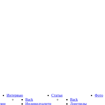
Интервью
Статьи
Фото
Back
Back
зии
Индивидуалити
Лонгриды