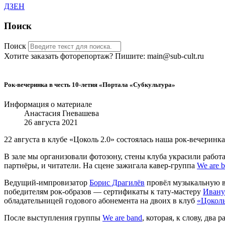
ДЗЕН
Поиск
Поиск
Хотите заказать фоторепортаж? Пишите: main@sub-cult.ru
Рок-вечеринка в честь 10-летия «Портала «Субкультура»
Информация о материале
Анастасия Гневашева
26 августа 2021
22 августа в клубе «Цоколь 2.0» состоялась наша рок-вечери
В зале мы организовали фотозону, стены клуба украсили работ
партнёры, и читатели. На сцене зажигала кавер-группа
We are 
Ведущий-импровизатор
Борис Драгилёв
провёл музыкальную в
победителям рок-образов — сертификаты к тату-мастеру
Ивану
обладательницей годового абонемента на двоих в клуб
«Цоколь
После выступления группы
We are band
, которая, к слову, два 