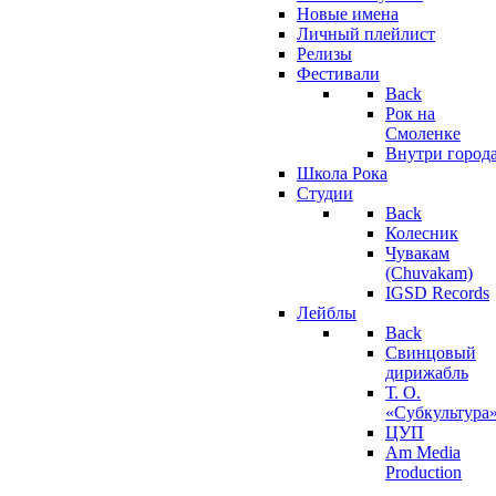
Новые имена
Личный плейлист
Релизы
Фестивали
Back
Рок на
Смоленке
Внутри город
Школа Рока
Студии
Back
Колесник
Чувакам
(Chuvakam)
IGSD Records
Лейблы
Back
Свинцовый
дирижабль
Т. О.
«Субкультура
ЦУП
Am Media
Production