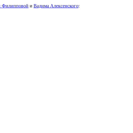
и Филипповой
и
Вадима Алексенского
: