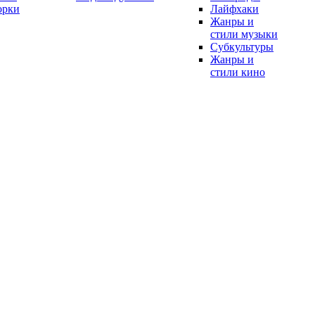
орки
Лайфхаки
Жанры и
стили музыки
Субкультуры
Жанры и
стили кино