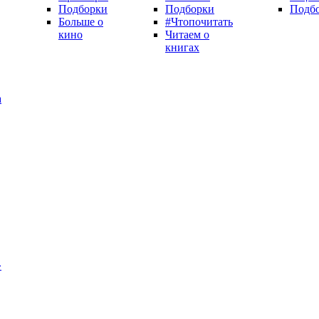
Подборки
Подборки
Подб
Больше о
#Чтопочитать
кино
Читаем о
книгах
а
»