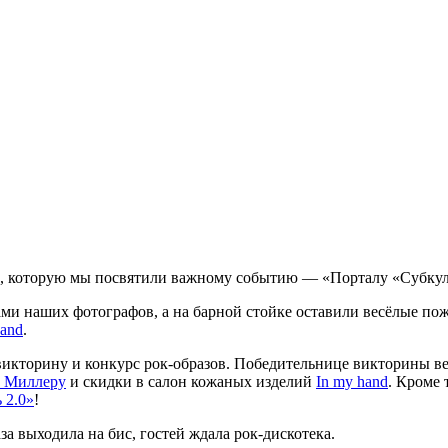
нка, которую мы посвятили важному событию — «Порталу «Субкул
ами наших фотографов, а на барной стойке оставили весёлые пож
band
.
икторину и конкурс рок-образов. Победительнице викторины ве
 Миллеру
и скидки в салон кожаных изделий
In my hand
. Кроме 
 2.0»
!
раза выходила на бис, гостей ждала рок-дискотека.