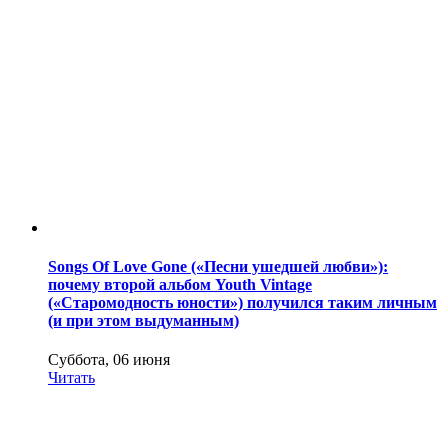
Songs Of Love Gone («Песни ушедшей любви»):
почему второй альбом Youth Vintage
(«Старомодность юности») получился таким личным
(и при этом выдуманным)
Суббота, 06 июня
Читать