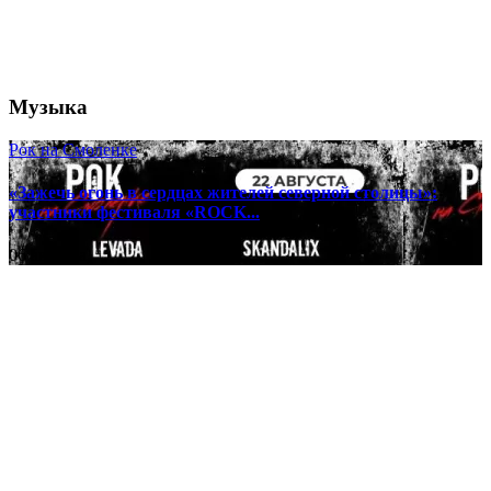
Музыка
Рок на Смоленке
«Зажечь огонь в сердцах жителей северной столицы»:
участники фестиваля «ROCK...
06 августа