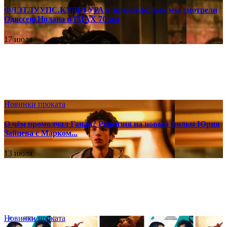
ФЛЭТЛУУПС.КУЛЬТУРА в Брюсселе: Как мы смотрели
Одиссею Нолана в IMAX 70 мм
17 июля
Новинки проката
О чём промолчал Ганди? Рецензия на новый фильм Юрия
Зайцева с Марком...
13 июля
Новинки проката