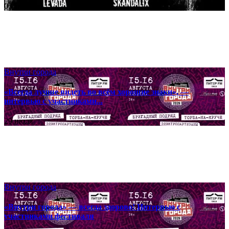
03 августа
Внутри города
«Всегда лучше видеть во всём хорошие знаки», —
интервью с участниками...
29 июля
Внутри города
«Внутри города» — всегда здорово! Интервью с
участниками фестиваля