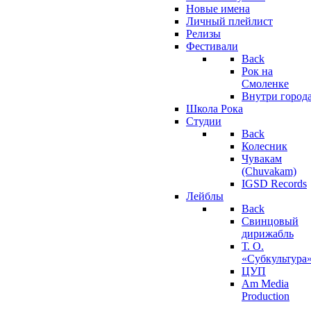
Новые имена
Личный плейлист
Релизы
Фестивали
Back
Рок на
Смоленке
Внутри город
Школа Рока
Студии
Back
Колесник
Чувакам
(Chuvakam)
IGSD Records
Лейблы
Back
Свинцовый
дирижабль
Т. О.
«Субкультура
ЦУП
Am Media
Production