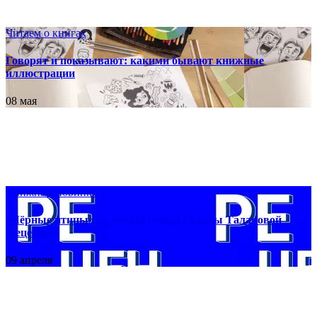
Читаем о книгах
Говорят и показывают: какими бывают книжные
иллюстрации
08 мая
Книжные новинки
«Чёрные птицы» — новый роман Галины Талановой
(рецензия)
09 апреля