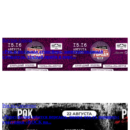
Внутри города
«Рок-н-ролльная атмосфера, заинтересованный
слушатель, тёплый приём и море...
04 августа
Рок на Смоленке
«Через песню хочется передать людям что-то хорошее»:
участники «ROCK на...