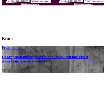
24 июля
Кино
Рейтинги кино
Повторный кинопрокат июля: ловушки памяти и
фантазий, мечтательные и...
26 июля