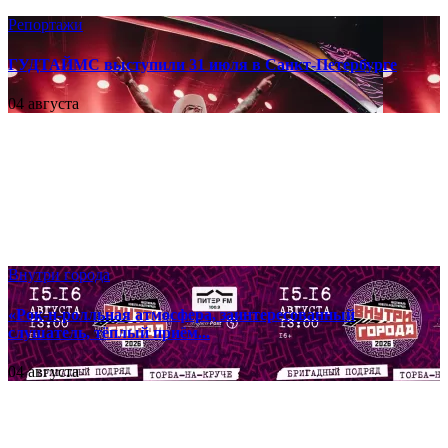
Репортажи
ГУДТАЙМС выступили 31 июля в Санкт-Петербурге
04 августа
Внутри города
«Рок-н-ролльная атмосфера, заинтересованный
слушатель, тёплый приём...
04 августа