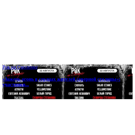
Рок на Смоленке
«Зажечь огонь в сердцах жителей северной столицы»:
участники...
06 августа