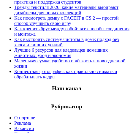
практика и поддержка студентов
Тренды текстиля 2026: какие материалы выбирают
дизайнеры для новых коллекций
Как посмотреть демку с FACEIT в CS 2 — простой
способ улучшить свою игру
Как крепить брус между собой: все способы соединения
и монтажа
Как выстроить систему чистоты в доме: подход без
хаоса и лишних усилий
Лучшие 6 ресурсов для владельцев домашних
животных: уход и экономия
Маленькая сумка: удобство и лёгкость в повседневной
жизни
Концертная фотография: как правильно снимать и
обрабатывать кадры
Наш канал
Рубрикатор
О портале
Реклама
Вакансии