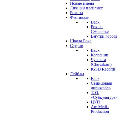
Новые имена
Личный плейлист
Релизы
Фестивали
Back
Рок на
Смоленке
Внутри город
Школа Рока
Студии
Back
Колесник
Чувакам
(Chuvakam)
IGSD Records
Лейблы
Back
Свинцовый
дирижабль
Т. О.
«Субкультура
ЦУП
Am Media
Production