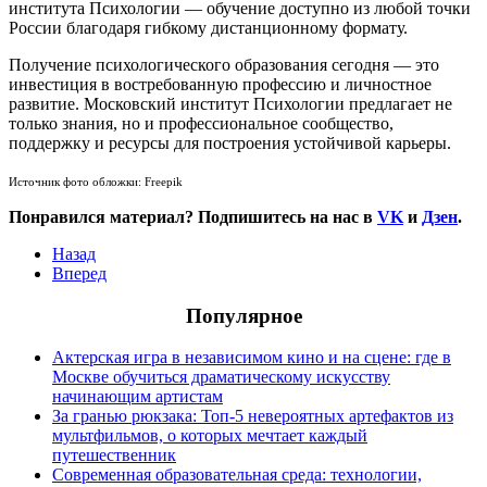
института Психологии — обучение доступно из любой точки
России благодаря гибкому дистанционному формату.
Получение психологического образования сегодня — это
инвестиция в востребованную профессию и личностное
развитие. Московский институт Психологии предлагает не
только знания, но и профессиональное сообщество,
поддержку и ресурсы для построения устойчивой карьеры.
Источник фото обложки: Freepik
Понравился материал? Подпишитесь на нас в
VK
и
Дзен
.
Назад
Вперед
Популярное
Актерская игра в независимом кино и на сцене: где в
Москве обучиться драматическому искусству
начинающим артистам
За гранью рюкзака: Топ-5 невероятных артефактов из
мультфильмов, о которых мечтает каждый
путешественник
Современная образовательная среда: технологии,