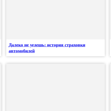
Далеко не уедешь: история страховки
автомобилей