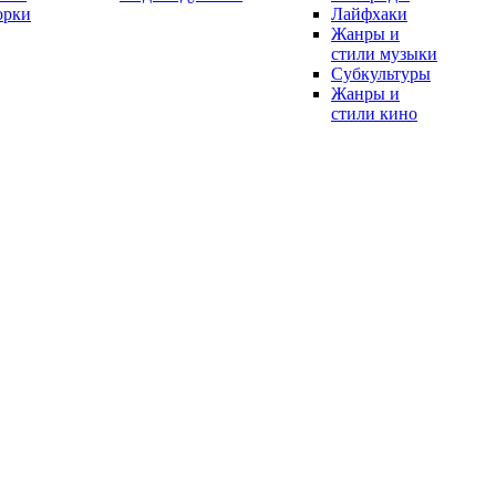
орки
Лайфхаки
Жанры и
стили музыки
Субкультуры
Жанры и
стили кино