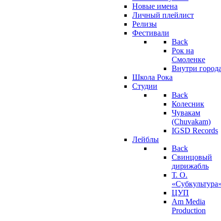
Новые имена
Личный плейлист
Релизы
Фестивали
Back
Рок на
Смоленке
Внутри город
Школа Рока
Студии
Back
Колесник
Чувакам
(Chuvakam)
IGSD Records
Лейблы
Back
Свинцовый
дирижабль
Т. О.
«Субкультура
ЦУП
Am Media
Production