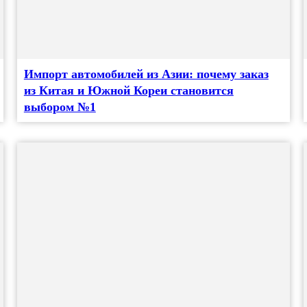
Импорт автомобилей из Азии: почему заказ
из Китая и Южной Кореи становится
выбором №1