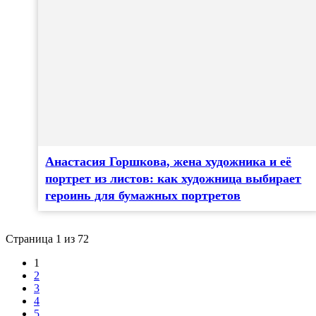
Анастасия Горшкова, жена художника и её
портрет из листов: как художница выбирает
героинь для бумажных портретов
Страница 1 из 72
1
2
3
4
5