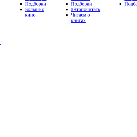
Подборки
Подборки
Подб
Больше о
#Чтопочитать
кино
Читаем о
книгах
а
»