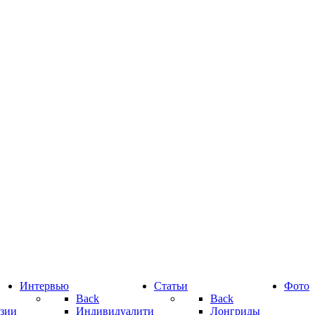
Интервью
Статьи
Фото
Back
Back
зии
Индивидуалити
Лонгриды