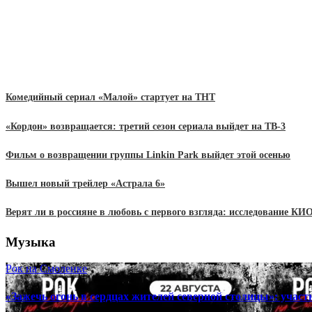
Комедийный сериал «Малой» стартует на ТНТ
«Кордон» возвращается: третий сезон сериала выйдет на ТВ-3
Фильм о возвращении группы Linkin Park выйдет этой осенью
Вышел новый трейлер «Астрала 6»
Верят ли в россияне в любовь с первого взгляда: исследование К
Музыка
Рок на Смоленке
«Зажечь огонь в сердцах жителей северной столицы»: учас