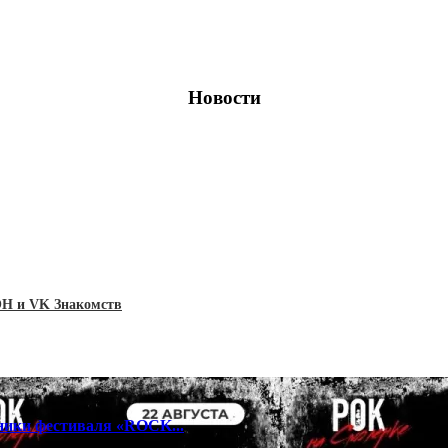
Новости
ИОН и VK Знакомств
тники фестиваля «ROCK...