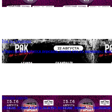
04 августа
Рок на Смоленке
«Через песню хочется передать людям что-то хорошее»: уча
03 августа
Внутри города
«Всегда лучше видеть во всём хорошие знаки», — интервью 