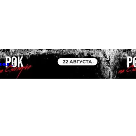
ики...