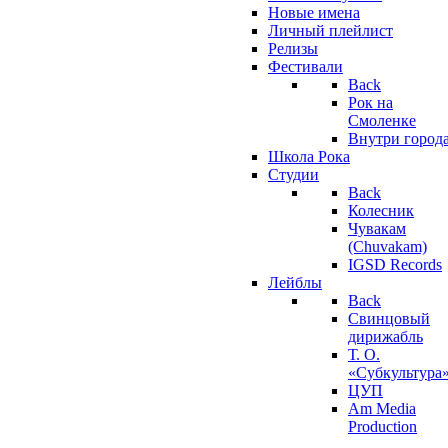
Новые имена
Личный плейлист
Релизы
Фестивали
Back
Рок на
Смоленке
Внутри город
Школа Рока
Студии
Back
Колесник
Чувакам
(Chuvakam)
IGSD Records
Лейблы
Back
Свинцовый
дирижабль
Т. О.
«Субкультура
ЦУП
Am Media
Production