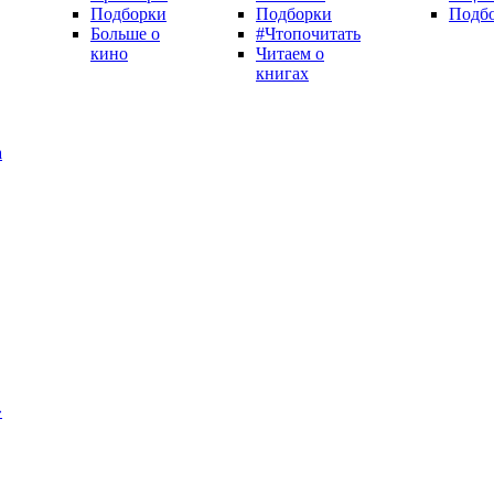
Подборки
Подборки
Подб
Больше о
#Чтопочитать
кино
Читаем о
книгах
а
»