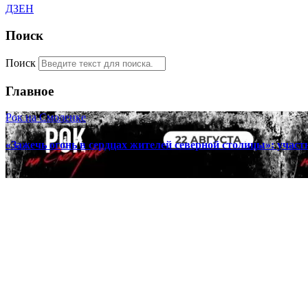
ДЗЕН
Поиск
Поиск
Главное
Рок на Смоленке
«Зажечь огонь в сердцах жителей северной столицы»: участн
06 августа