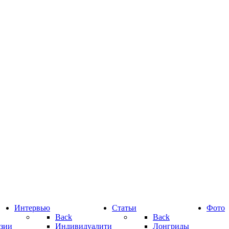
Интервью
Статьи
Фото
Back
Back
зии
Индивидуалити
Лонгриды