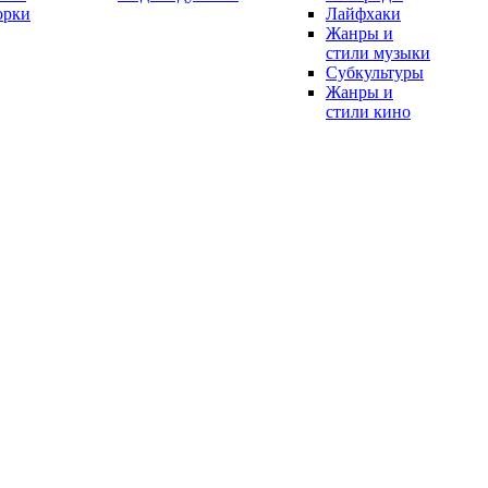
орки
Лайфхаки
Жанры и
стили музыки
Субкультуры
Жанры и
стили кино