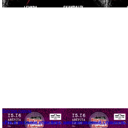
06 августа
Внутри города
«Рок-н-ролльная атмосфера, заинтересованный слушатель, т