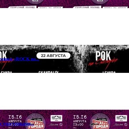
стники «ROCK на...
с участниками...