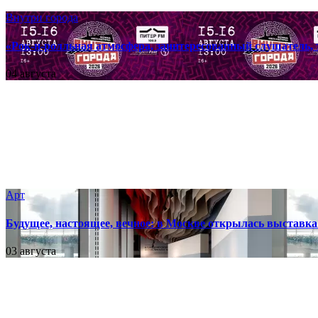
Внутри города
«Рок-н-ролльная атмосфера, заинтересованный слушатель, 
04 августа
Арт
Будущее, настоящее, вечное: в Москве открылась выставка 
03 августа