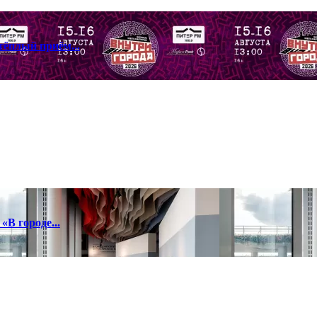
тёплый приём...
«В городе...