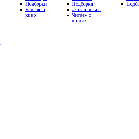
Подборки
Подборки
Подб
Больше о
#Чтопочитать
кино
Читаем о
книгах
а
»