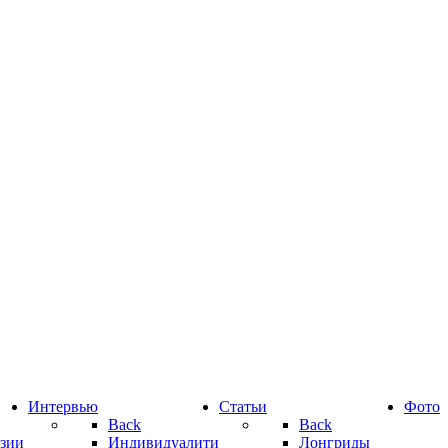
Интервью
Статьи
Фото
Back
Back
зии
Индивидуалити
Лонгриды