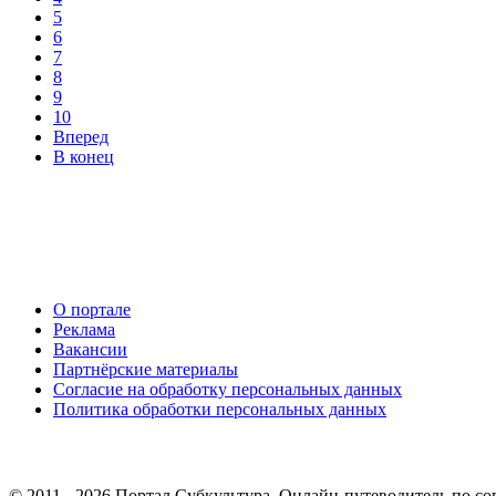
5
6
7
8
9
10
Вперед
В конец
О портале
Реклама
Вакансии
Партнёрские материалы
Согласие на обработку персональных данных
Политика обработки персональных данных
© 2011 - 2026 Портал Субкультура. Онлайн-путеводитель по со