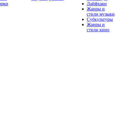
орки
Лайфхаки
Жанры и
стили музыки
Субкультуры
Жанры и
стили кино