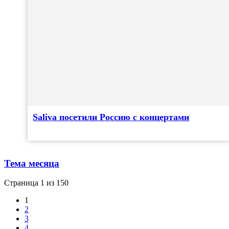
Saliva посетили Россию с концертами
Тема месяца
Страница 1 из 150
1
2
3
4