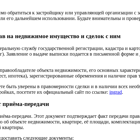
имо обратиться к застройщику или управляющей организации с за
ли его дальнейшем использовании. Будьте внимательны и прове
ав на недвижимое имущество и сделок с ним
еральную службу государственной регистрации, кадастра и ка
). Заявление о выдаче выписки подается в письменной форме и
правообладателе объекта недвижимости, его основных характер
ст, ипотека), зарегистрированные обременения и наличие прав 
те быть уверены в правомерности сделки и в наличии всех нео
ройках, посетите их официальный сайт по ссылке:
ingrad
.
т приёма-передачи
иёма-передачи. Этот документ подтверждает факт передачи прав
 об объекте недвижимости, квартире, её площади, комплектации
й квартиры.
редоставить следующие документы: