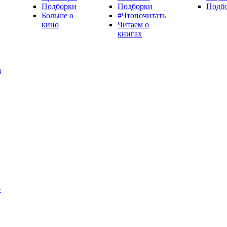
Подборки
Подборки
Подб
Больше о
#Чтопочитать
кино
Читаем о
книгах
а
»