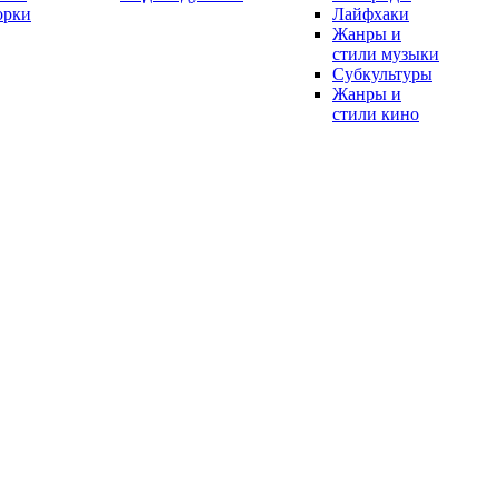
орки
Лайфхаки
Жанры и
стили музыки
Субкультуры
Жанры и
стили кино