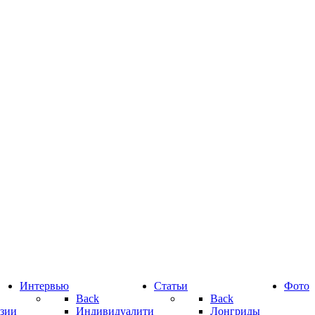
Интервью
Статьи
Фото
Back
Back
зии
Индивидуалити
Лонгриды