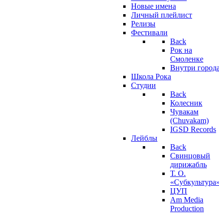
Новые имена
Личный плейлист
Релизы
Фестивали
Back
Рок на
Смоленке
Внутри город
Школа Рока
Студии
Back
Колесник
Чувакам
(Chuvakam)
IGSD Records
Лейблы
Back
Свинцовый
дирижабль
Т. О.
«Субкультура
ЦУП
Am Media
Production