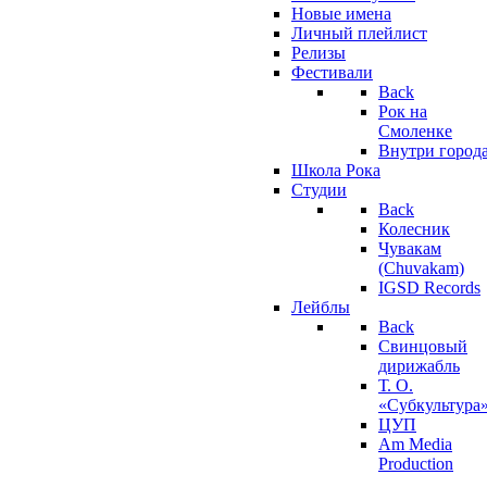
Новые имена
Личный плейлист
Релизы
Фестивали
Back
Рок на
Смоленке
Внутри город
Школа Рока
Студии
Back
Колесник
Чувакам
(Chuvakam)
IGSD Records
Лейблы
Back
Свинцовый
дирижабль
Т. О.
«Субкультура
ЦУП
Am Media
Production