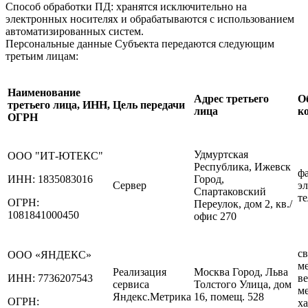
Способ обработки ПД: хранятся исключительно на
электронных носителях и обрабатываются с использованием
автоматизированных систем.
Персональные данные Субъекта передаются следующим
третьим лицам:
Наименование
Адрес третьего
О
третьего лица, ИНН,
Цель передачи
лица
к
ОГРН
Удмуртская
ООО "ИТ-ЮТЕКС"
Республика, Ижевск
фа
ИНН: 1835083016
Город,
Сервер
э
Спартаковский
те
ОГРН:
Переулок, дом 2, кв./
1081841000450
офис 270
с
ООО «ЯНДЕКС»
м
Реализация
Москва Город, Льва
ИНН: 7736207543
ве
сервиса
Толстого Улица, дом
м
Яндекс.Метрика
16, помещ. 528
ОГРН:
х