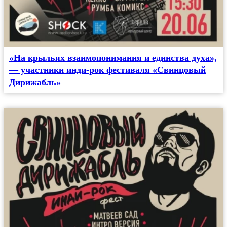
«На крыльях взаимопонимания и единства духа»,
— участники инди-рок фестиваля «Свинцовый
Дирижабль»