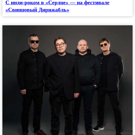
С инди-роком в «Сердце» — на фестивале
«Свинцовый Дирижабль»