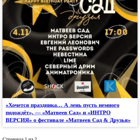
«Хочется праздника… А лень пусть немного
подождёт», — «Матвеев Сад» и «ИНТРО
ВЕРСИЯ» о фестивале «Матвеев Сад & Друзья»
Страница 1 из 2