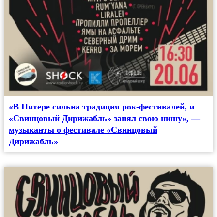
«В Питере сильна традиция рок-фестивалей, и
«Свинцовый Дирижабль» занял свою нишу», —
музыканты о фестивале «Свинцовый
Дирижабль»