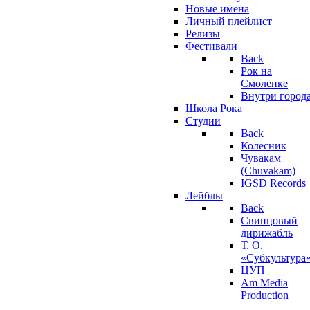
Новые имена
Личный плейлист
Релизы
Фестивали
Back
Рок на
Смоленке
Внутри город
Школа Рока
Студии
Back
Колесник
Чувакам
(Chuvakam)
IGSD Records
Лейблы
Back
Свинцовый
дирижабль
Т. О.
«Субкультура
ЦУП
Am Media
Production