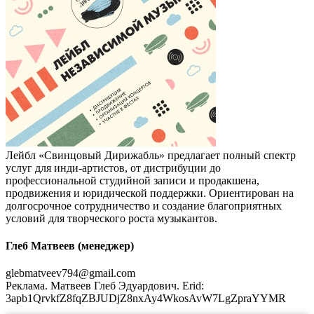
Лейбл «Свинцовый Дирижабль» предлагает полный спектр
услуг для инди-артистов, от дистрибуции до
профессиональной студийной записи и продакшена,
продвижения и юридической поддержки. Ориентирован на
долгосрочное сотрудничество и создание благоприятных
условий для творческого роста музыкантов.
Глеб Матвеев (менеджер)
glebmatveev794@gmail.com
Реклама. Матвеев Глеб Эдуардович. Erid:
3apb1QrvkfZ8fqZBJUDjZ8nxAy4WkosAvW7LgZpraYYMR