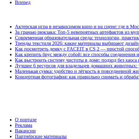
Вперед
Актерская игра в независимом кино и на сцене: где в М
За гранью рюкзака: Топ-5 невероятных артефактов из му
Современная образовательная среда: технологии, практик
Тренды текстиля 2026: какие материалы выбирают дизай
Как посмотреть демку с FACEIT в CS 2 — простой спосо
Как крепить брус между собой: все способы соединения 
Как выстроить систему чистоты в доме: подход без хаос
Лучшие 6 ресурсов для владельцев домашних животных: 
Маленькая сумка: удобство и лёгкость в повседневной ж
Концертная фотография: как правильно снимать и обраба
О портале
Реклама
Вакансии
Партнёрские материалы