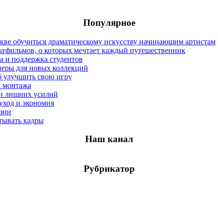
Популярное
оскве обучиться драматическому искусству начинающим артистам
льтфильмов, о которых мечтает каждый путешественник
а и поддержка студентов
неры для новых коллекций
б улучшить свою игру
и монтажа
а и лишних усилий
уход и экономия
изни
тывать кадры
Наш канал
Рубрикатор