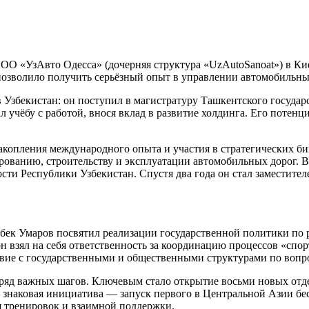
ООО «УзАвто Одесса» (дочерняя структура «UzAutoSanoat») в Ки
о позволило получить серьёзный опыт в управлении автомобильн
в Узбекистан: он поступил в магистратуру Ташкентского госуда
 учёбу с работой, внося вклад в развитие холдинга. Его потенци
акопления международного опыта и участия в стратегических б
рованию, строительству и эксплуатации автомобильных дорог. В
сти Республики Узбекистан. Спустя два года он стал заместите
бек Умаров посвятил реализации государственной политики по р
н взял на себя ответственность за координацию процессов «спо
вие с государственными и общественными структурами по вопро
ряд важных шагов. Ключевым стало открытие восьми новых отде
а знаковая инициатива — запуск первого в Центральной Азии б
я тренировок и взаимной поддержки.