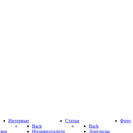
Интервью
Статьи
Фото
Back
Back
зии
Индивидуалити
Лонгриды