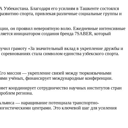
 Узбекистана. Благодаря его усилиям в Ташкенте состоялся
развитию спорта, привлекая различные социальные группы и
тации, он проявил невероятную волю. Ежедневные интенсивные
является инициатором создания бренда 7SABER, который
лучил грамоту «За значительный вклад в укрепление дружбы и
соревнованиях стала символом единства узбекского спорта.
. Его миссия — укрепление связей между тюркоязычными
ниями учёных, финансирует международные конференции.
овет координирует сотрудничество научных институтов стран
проблем региона.
 Альянса — наращивание потенциала транспортно-
логистическими центрами. Это ключевой шаг для усиления