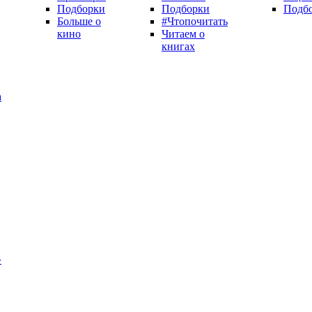
Подборки
Подборки
Подб
Больше о
#Чтопочитать
кино
Читаем о
книгах
а
»