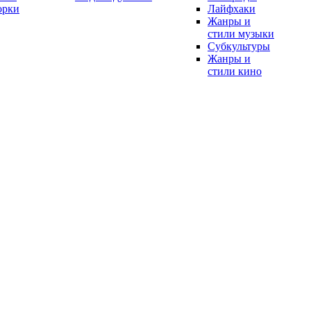
орки
Лайфхаки
Жанры и
стили музыки
Субкультуры
Жанры и
стили кино