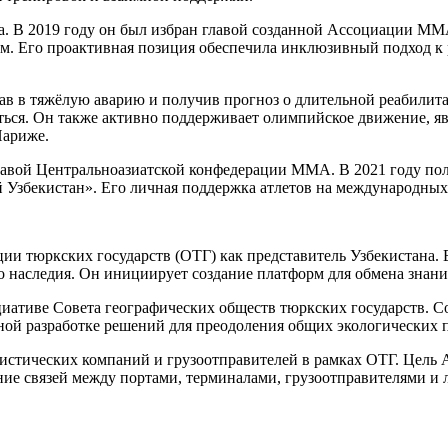
. В 2019 году он был избран главой созданной Ассоциации ММА
. Его проактивная позиция обеспечила инклюзивный подход к 
пав в тяжёлую аварию и получив прогноз о длительной реабили
иться. Он также активно поддерживает олимпийское движение, 
Париже.
 главой Центральноазиатской конфедерации MMA. В 2021 году по
Узбекистан». Его личная поддержка атлетов на международных 
ции тюркских государств (ОТГ) как представитель Узбекистана
го наследия. Он инициирует создание платформ для обмена зна
иативе Совета географических обществ тюркских государств. С
ной разработке решений для преодоления общих экологических 
истических компаний и грузоотправителей в рамках ОТГ. Цель
ие связей между портами, терминалами, грузоотправителями и 