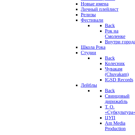
Новые имена
Личный плейлист
Релизы
Фестивали
Back
Рок на
Смоленке
Внутри город
Школа Рока
Студии
Back
Колесник
Чувакам
(Chuvakam)
IGSD Records
Лейблы
Back
Свинцовый
дирижабль
Т. О.
«Субкультура
ЦУП
Am Media
Production