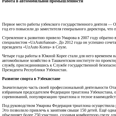
Работа в автомобильной промышленности
Первое место работы узбекского государственного деятеля — 
год его повысили до заместителя генерального директора, чт
Стремление к развитию привело Умарова в 2007 году обратно 
специалистом «UzAutoSanoat». До 2012 года он успешно сочетал
президента «UzAuto Korea» в Сеуле.
Четыре года работы в Южной Корее стали для него временем н
автомобильное хозяйство в Ташкентском институте по проекти
службу, присоединившись к Службе государственной безопасно
Президента Республики Узбекистан.
Развитие спорта в Узбекистане
Значительную часть своей профессиональной деятельности Ота
избранным председателем Федерации триатлона Узбекистана, о
соревнований, популяризацию триатлона и тесное взаимодейст
Под руководством Умарова Федерация триатлона осуществила 
Это позволило привлечь к занятиям свыше 150 детей. Ещё одн
объединяет более 250 участниц, создавая комфортную среду дл