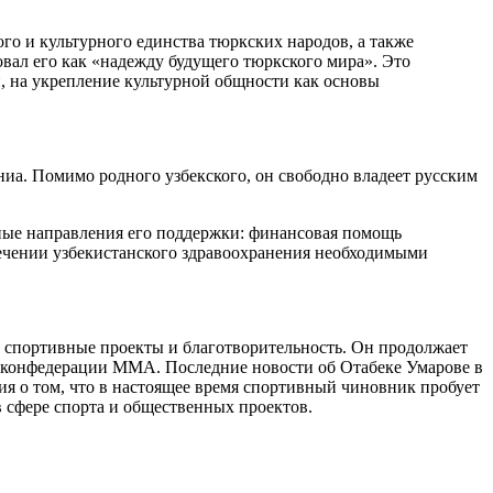
го и культурного единства тюркских народов, а также
вал его как «надежду будущего тюркского мира». Это
и, на укрепление культурной общности как основы
ниа. Помимо родного узбекского, он свободно владеет русским
ные направления его поддержки: финансовая помощь
печении узбекистанского здравоохранения необходимыми
на спортивные проекты и благотворительность. Он продолжает
й конфедерации MMA. Последние новости об Отабеке Умарове в
ия о том, что в настоящее время спортивный чиновник пробует
 сфере спорта и общественных проектов.