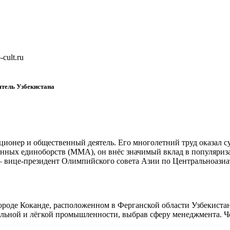
cult.ru
тель Узбекистана
онер и общественный деятель. Его многолетний труд оказал су
нных единоборств (ММА), он внёс значимый вклад в популяриза
— вице-президент Олимпийского совета Азии по Центральноазиа
ороде Коканде, расположенном в Ферганской области Узбекиста
льной и лёгкой промышленности, выбрав сферу менеджмента. Чет