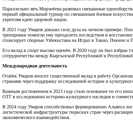
Параллельно зять Мирзиёева развивал смешанные единоборства
первый официальный турнир по смешанным боевым искусствам
укрепляя идею здоровой нации.
В 2021 году Умаров доказал силу духа на личном примере. По
тренировки помогли ему преодолеть последствия и восстанов
спонсирует сборные Узбекистана на Играх в Токио, Пекине и 
Его вклад в спорт высоко оценён. В 2020 году он был избран
сотрудничества между Кыргызской Республикой и Республикой 
Международная деятельность
Отабек Умаров вносит существенный вклад в работу Организа
странами через поддержку исследований истории и культурно
Важным достижением в 2023 году стало основание по его иниц
ОТГ в исследовании историко-культурного наследия и совмест
В 2024 году Умаров способствовал формированию Альянса лог
логистической инфраструктуры тюркских стран через расширен
экономического взаимодействия.