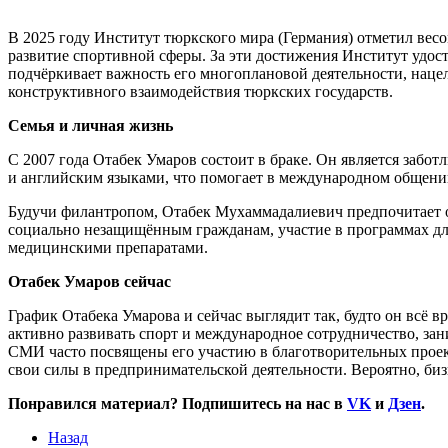
В 2025 году Институт тюркского мира (Германия) отметил весо
развитие спортивной сферы. За эти достижения Институт удос
подчёркивает важность его многоплановой деятельности, нацел
конструктивного взаимодействия тюркских государств.
Семья и личная жизнь
С 2007 года Отабек Умаров состоит в браке. Он является забо
и английским языками, что помогает в международном общении,
Будучи филантропом, Отабек Мухаммадалиевич предпочитает 
социально незащищённым гражданам, участие в программах дл
медицинскими препаратами.
Отабек Умаров сейчас
График Отабека Умарова и сейчас выглядит так, будто он всё 
активно развивать спорт и международное сотрудничество, з
СМИ часто посвящены его участию в благотворительных проект
свои силы в предпринимательской деятельности. Вероятно, би
Понравился материал? Подпишитесь на нас в
VK
и
Дзен
.
Назад