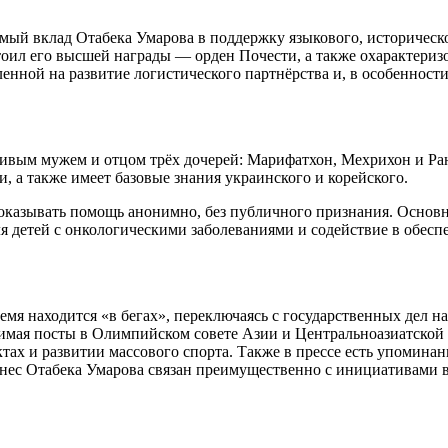
мый вклад Отабека Умарова в поддержку языкового, историческо
тоил его высшей награды — орден Почести, а также охарактеризо
енной на развитие логистического партнёрства и, в особенност
тливым мужем и отцом трёх дочерей: Марифатхон, Мехрихон и Ра
 а также имеет базовые знания украинского и корейского.
оказывать помощь анонимно, без публичного признания. Основ
я детей с онкологическими заболеваниями и содействие в обес
время находится «в бегах», переключаясь с государственных дел 
анимая посты в Олимпийском совете Азии и Центральноазиатско
ах и развитии массового спорта. Также в прессе есть упоминан
знес Отабека Умарова связан преимущественно с инициативами в