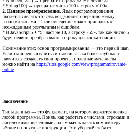
* Number("25") → превратит строку «25» в число 25.
* String(100) → превратит число 100 в строку «100».
2. Неявное преобразование.
Язык программирования
пытается сделать это сам, когда видит операцию между
разными типами. Такое поведение может приводить к
неожиданным результатам и ошибкам.
* В JavaScript 5 + "5" даст не 10, а строку «55», так как число 5
будет неявно преобразовано в строку для конкатенации.
Понимание этих основ программирования — это первый шаг.
Если ты хочешь изучить синтаксис языка более глубоко и
научиться создавать свои проекты, полезные материалы
можно найти на
https://sites.google.com/view/programmirovanie-
online
Заключение
Типы данных — это фундамент, на котором держится логика
любой программы. Поняв, как работать с числами, строками и
логическими значениями, ты сможешь давать компьютеру
чёткие и понятные инструкции. Это убережёт тебя от