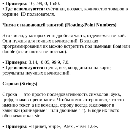
• Примеры:
10, -99, 0, 1540.
• Где используются:
счётчики, возраст, количество товаров в
корзине, ID пользователя.
Числа с плавающей запятой (Floating-Point Numbers)
Это числа, у которых есть дробная часть, отделяемая точкой.
Они нужны для точных вычислений. В языках
программирования их можно встретить под именами float или
double (отличаются точностью).
• Примеры:
3.14, -0.05, 99.9, 7.0.
• Где используются:
цены, вес, координаты на карте,
результаты научных вычислений.
Строки (Strings)
Строка — это просто последовательность символов: букв,
цифр, знаков препинания. Чтобы компьютер понял, что это
именно текст, а не команда, строку всегда заключают в
кавычки (одинарные ' ' или двойные " "). В коде их часто
обозначают как str.
• Примеры:
«Привет, мир!», 'Alex', «user-123».