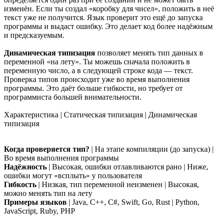
изменён. Если ты создал «коробку для чисел», положить в неё
текст уже не получится. Язык проверит это ещё до запуска
программы и выдаст ошибку. Это делает код более надёжным
и предсказуемым.
Динамическая типизация
позволяет менять тип данных в
переменной «на лету». Ты можешь сначала положить в
переменную число, а в следующей строке кода — текст.
Проверка типов происходит уже во время выполнения
программы. Это даёт больше гибкости, но требует от
программиста большей внимательности.
Характеристика | Статическая типизация | Динамическая
типизация
Когда проверяется тип?
| На этапе компиляции (до запуска) |
Во время выполнения программы
Надёжность
| Высокая, ошибки отлавливаются рано | Ниже,
ошибки могут «всплыть» у пользователя
Гибкость
| Низкая, тип переменной неизменен | Высокая,
можно менять тип на лету
Примеры языков
| Java, C++, C#, Swift, Go, Rust | Python,
JavaScript, Ruby, PHP