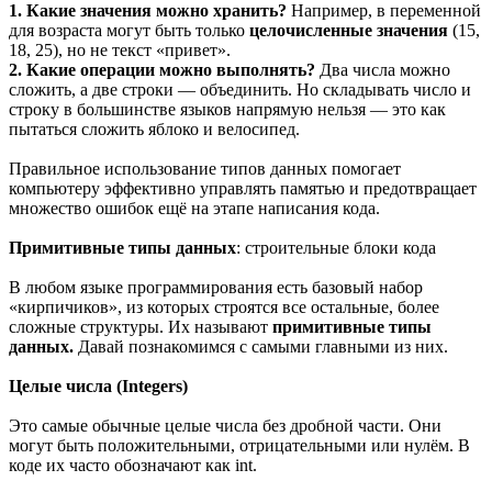
1. Какие значения можно хранить?
Например, в переменной
для возраста могут быть только
целочисленные значения
(15,
18, 25), но не текст «привет».
2. Какие операции можно выполнять?
Два числа можно
сложить, а две строки — объединить. Но складывать число и
строку в большинстве языков напрямую нельзя — это как
пытаться сложить яблоко и велосипед.
Правильное использование типов данных помогает
компьютеру эффективно управлять памятью и предотвращает
множество ошибок ещё на этапе написания кода.
Примитивные типы данных
: строительные блоки кода
В любом языке программирования есть базовый набор
«кирпичиков», из которых строятся все остальные, более
сложные структуры. Их называют
примитивные типы
данных.
Давай познакомимся с самыми главными из них.
Целые числа (Integers)
Это самые обычные целые числа без дробной части. Они
могут быть положительными, отрицательными или нулём. В
коде их часто обозначают как int.