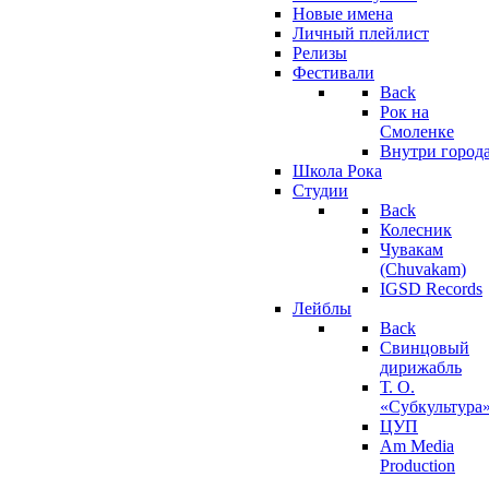
Новые имена
Личный плейлист
Релизы
Фестивали
Back
Рок на
Смоленке
Внутри город
Школа Рока
Студии
Back
Колесник
Чувакам
(Chuvakam)
IGSD Records
Лейблы
Back
Свинцовый
дирижабль
Т. О.
«Субкультура
ЦУП
Am Media
Production