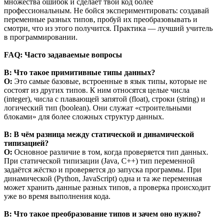
множества ошибок и сделает твой код более
профессиональным. Не бойся экспериментировать: создавай
переменные разных типов, пробуй их преобразовывать и
смотри, что из этого получится. Практика — лучший учитель
в программировании.
FAQ: Часто задаваемые вопросы
В: Что такое примитивные типы данных?
О:
Это самые базовые, встроенные в язык типы, которые не
состоят из других типов. К ним относятся целые числа
(integer), числа с плавающей запятой (float), строки (string) и
логический тип (boolean). Они служат «строительными
блоками» для более сложных структур данных.
В: В чём разница между статической и динамической
типизацией?
О:
Основное различие в том, когда проверяется тип данных.
При статической типизации (Java, C++) тип переменной
задаётся жёстко и проверяется до запуска программы. При
динамической (Python, JavaScript) одна и та же переменная
может хранить данные разных типов, а проверка происходит
уже во время выполнения кода.
В: Что такое преобразование типов и зачем оно нужно?