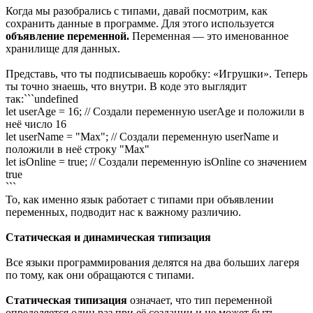
Когда мы разобрались с типами, давай посмотрим, как
сохранить данные в программе. Для этого используется
объявление переменной.
Переменная — это именованное
хранилище для данных.
Представь, что ты подписываешь коробку: «Игрушки». Теперь
ты точно знаешь, что внутри. В коде это выглядит
так:```undefined
let userAge = 16; // Создали переменную userAge и положили в
неё число 16
let userName = "Max"; // Создали переменную userName и
положили в неё строку "Max"
let isOnline = true; // Создали переменную isOnline со значением
true
```
То, как именно язык работает с типами при объявлении
переменных, подводит нас к важному различию.
Статическая и динамическая типизация
Все языки программирования делятся на два больших лагеря
по тому, как они обращаются с типами.
Статическая типизация
означает, что тип переменной
определяется один раз при её создании и не может быть