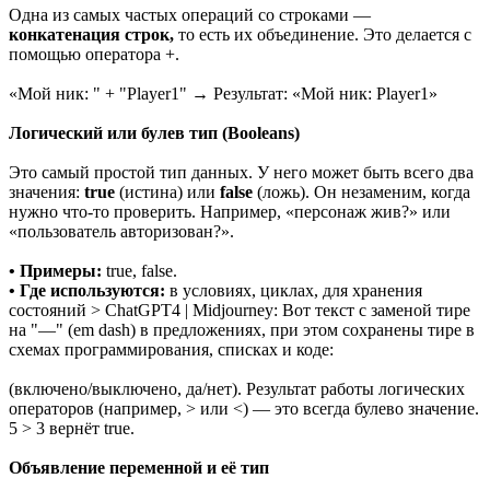
Одна из самых частых операций со строками —
конкатенация строк,
то есть их объединение. Это делается с
помощью оператора +.
«Мой ник: " + "Player1" → Результат: «Мой ник: Player1»
Логический или булев тип (Booleans)
Это самый простой тип данных. У него может быть всего два
значения:
true
(истина) или
false
(ложь). Он незаменим, когда
нужно что-то проверить. Например, «персонаж жив?» или
«пользователь авторизован?».
• Примеры:
true, false.
• Где используются:
в условиях, циклах, для хранения
состояний > ChatGPT4 | Midjourney: Вот текст с заменой тире
на "—" (em dash) в предложениях, при этом сохранены тире в
схемах программирования, списках и коде:
(включено/выключено, да/нет). Результат работы логических
операторов (например, > или <) — это всегда булево значение.
5 > 3 вернёт true.
Объявление переменной и её тип