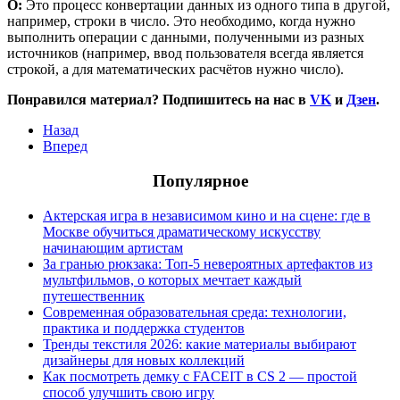
О:
Это процесс конвертации данных из одного типа в другой,
например, строки в число. Это необходимо, когда нужно
выполнить операции с данными, полученными из разных
источников (например, ввод пользователя всегда является
строкой, а для математических расчётов нужно число).
Понравился материал? Подпишитесь на нас в
VK
и
Дзен
.
Назад
Вперед
Популярное
Актерская игра в независимом кино и на сцене: где в
Москве обучиться драматическому искусству
начинающим артистам
За гранью рюкзака: Топ-5 невероятных артефактов из
мультфильмов, о которых мечтает каждый
путешественник
Современная образовательная среда: технологии,
практика и поддержка студентов
Тренды текстиля 2026: какие материалы выбирают
дизайнеры для новых коллекций
Как посмотреть демку с FACEIT в CS 2 — простой
способ улучшить свою игру