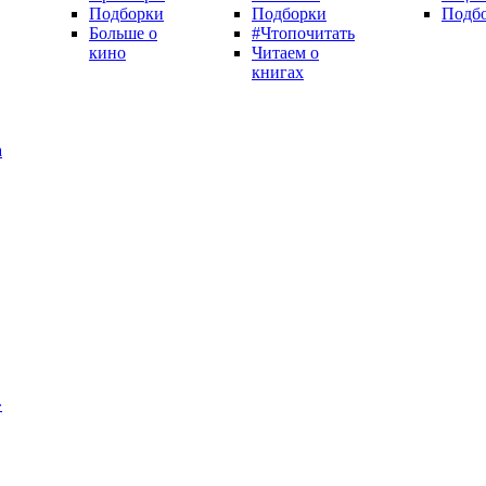
Подборки
Подборки
Подб
Больше о
#Чтопочитать
кино
Читаем о
книгах
а
»