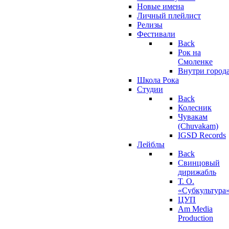
Новые имена
Личный плейлист
Релизы
Фестивали
Back
Рок на
Смоленке
Внутри город
Школа Рока
Студии
Back
Колесник
Чувакам
(Chuvakam)
IGSD Records
Лейблы
Back
Свинцовый
дирижабль
Т. О.
«Субкультура
ЦУП
Am Media
Production