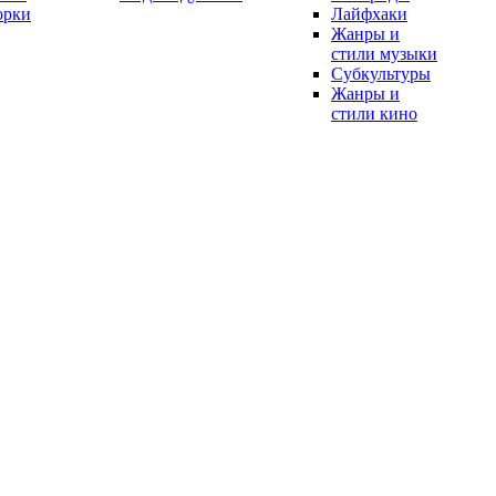
орки
Лайфхаки
Жанры и
стили музыки
Субкультуры
Жанры и
стили кино