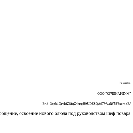
Реклама
ООО "КУЛИНАРИУМ"
Erid: 3apb1QrvkfZ8fqZ4risgH9UDESQA97WyaRY5F6xernoBJ
 общение, освоение нового блюда под руководством шеф-повара