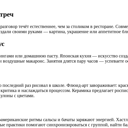
треч
разговор течёт естественнее, чем за столиком в ресторане. Сов
создали своими руками — картина, украшение или аппетитное бл
ус
ингами или домашнюю пасту. Японская кухня — искусство созда
 воздушные макаронс. Занятия длятся пару часов — успеваете о
последний раз рисовал в школе. Флюид-арт завораживает: краски
ритика и наслаждаться процессом. Керамика предлагает роспис
улоны с цветами.
американские ритмы сальсы и бачаты заряжают энергией. Хастл
ные практики помогают синхронизироваться с группой, найти б