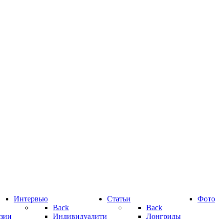
Интервью
Статьи
Фото
Back
Back
зии
Индивидуалити
Лонгриды