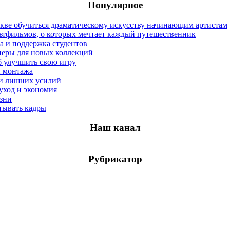
Популярное
оскве обучиться драматическому искусству начинающим артистам
льтфильмов, о которых мечтает каждый путешественник
а и поддержка студентов
неры для новых коллекций
б улучшить свою игру
и монтажа
а и лишних усилий
уход и экономия
изни
тывать кадры
Наш канал
Рубрикатор