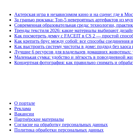
Актерская игра в независимом кино и на сцене: где в М
За гранью рюкзака: Топ-5 невероятных артефактов из му
Современная образовательная среда: технологии, практик
Тренды текстиля 2026: какие материалы выбирают дизай
Как посмотреть демку с FACEIT в CS 2 — простой спосо
Как крепить брус между собой: все способы соединения 
Как выстроить систему чистоты в доме: подход без хаос
Лучшие 6 ресурсов для владельцев домашних животных: 
Маленькая сумка: удобство и лёгкость в повседневной ж
Концертная фотография: как правильно снимать и обраба
О портале
Реклама
Вакансии
Партнёрские материалы
Согласие на обработку персональных данных
Политика обработки персональных данных