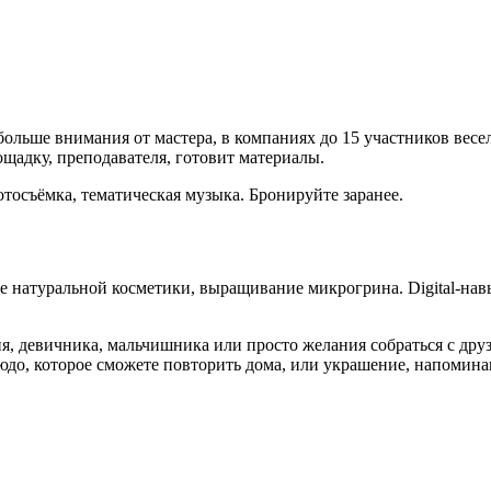
к больше внимания от мастера, в компаниях до 15 участников в
ощадку, преподавателя, готовит материалы.
тосъёмка, тематическая музыка. Бронируйте заранее.
натуральной косметики, выращивание микрогрина. Digital-навык
, девичника, мальчишника или просто желания собраться с друзь
людо, которое сможете повторить дома, или украшение, напомина