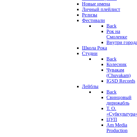
Новые имена
Личный плейлист
Релизы
Фестивали
Back
Рок на
Смоленке
Внутри город
Школа Рока
Студии
Back
Колесник
Чувакам
(Chuvakam)
IGSD Records
Лейблы
Back
Свинцовый
дирижабль
Т. О.
«Субкультура
ЦУП
Am Media
Production