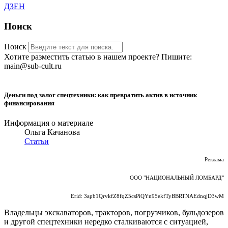
ДЗЕН
Поиск
Поиск
Хотите разместить статью в нашем проекте? Пишите:
main@sub-cult.ru
Деньги под залог спецтехники: как превратить актив в источник
финансирования
Информация о материале
Ольга Качанова
Статьи
Реклама
ООО "НАЦИОНАЛЬНЫЙ ЛОМБАРД"
Erid: 3apb1QrvkfZ8fqZ5csPiQYn95ekfTyBBRTNAEdnqjD3wM
Владельцы экскаваторов, тракторов, погрузчиков, бульдозеров
и другой спецтехники нередко сталкиваются с ситуацией,