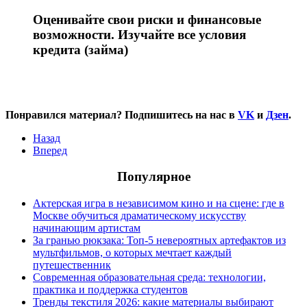
Оценивайте свои риски и финансовые
возможности. Изучайте все условия
кредита (займа)
Понравился материал? Подпишитесь на нас в
VK
и
Дзен
.
Назад
Вперед
Популярное
Актерская игра в независимом кино и на сцене: где в
Москве обучиться драматическому искусству
начинающим артистам
За гранью рюкзака: Топ-5 невероятных артефактов из
мультфильмов, о которых мечтает каждый
путешественник
Современная образовательная среда: технологии,
практика и поддержка студентов
Тренды текстиля 2026: какие материалы выбирают