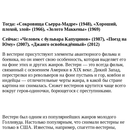
Тогда: «Сокровища Сьерра-Мадре» (1948), «Хороший,
плохой, злой» (1966), «Золото Маккены» (1969)
Сейчас: «Человек с бульвара Капуцинов» (1987), «Поезд на
Юму» (2007), «Джанго освобождённый» (2012)
В вестерне присутствуют элементы авантюрного фильма и
боевика, но он имеет свою особенность, которая выделяет его
на фоне этих и других жанров. Вестерн — это всегда фильм,
связанный с освоением Америки в XIX веке. Дикий Запад,
перестрелки из револьверов на фоне пустынь и гор, ковбои и
индейцы — отличительные черты жанра, в какой бы стране
картина ни снималась. Сюжет вестернов крутится чаще всего
вокруг героя-одиночки, борющегося с преступниками.
Вестерн был одним из популярнейших жанров молодого
Голливуда. Настолько популярным, что снимали вестерны не
только в США. Известны, например, спагетти-вестерны,