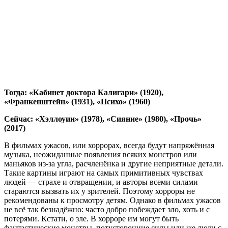
Тогда: «Кабинет доктора Калигари» (1920),
«Франкенштейн» (1931), «Психо» (1960)
Сейчас: «Хэллоуин» (1978), «Сияние» (1980), «Прочь»
(2017)
В фильмах ужасов, или хоррорах, всегда будут напряжённая
музыка, неожиданные появления всяких монстров или
маньяков из-за угла, расчленёнка и другие неприятные детали.
Такие картины играют на самых примитивных чувствах
людей — страхе и отвращении, и авторы всеми силами
стараются вызвать их у зрителей. Поэтому хорроры не
рекомендованы к просмотру детям. Однако в фильмах ужасов
не всё так безнадёжно: часто добро побеждает зло, хоть и с
потерями. Кстати, о зле. В хорроре им могут быть
фантастические монстры, потусторонние силы или же люди с