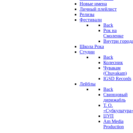
Новые имена
Личный плейлист
Релизы
Фестивали
Back
Рок на
Смоленке
Внутри город
Школа Рока
Студии
Back
Колесник
Чувакам
(Chuvakam)
IGSD Records
Лейблы
Back
Свинцовый
дирижабль
Т. О.
«Субкультура
ЦУП
Am Media
Production