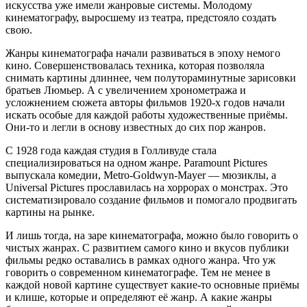
искусства уже имели жанровые системы. Молодому
кинематографу, выросшему из театра, предстояло создать
свою.
Жанры кинематографа начали развиваться в эпоху немого
кино. Совершенствовалась техника, которая позволяла
снимать картины длиннее, чем полутораминутные зарисовки
братьев Люмьер. А с увеличением хронометража и
усложнением сюжета авторы фильмов 1920-х годов начали
искать особые для каждой работы художественные приёмы.
Они-то и легли в основу известных до сих пор жанров.
С 1928 года каждая студия в Голливуде стала
специализироваться на одном жанре. Paramount Pictures
выпускала комедии, Metro-Goldwyn-Mayer — мюзиклы, а
Universal Pictures прославилась на хоррорах о монстрах. Это
систематизировало создание фильмов и помогало продвигать
картины на рынке.
И лишь тогда, на заре кинематографа, можно было говорить о
чистых жанрах. С развитием самого кино и вкусов публики
фильмы редко оставались в рамках одного жанра. Что уж
говорить о современном кинематографе. Тем не менее в
каждой новой картине существует какие-то основные приёмы
и клише, которые и определяют её жанр. А какие жанры