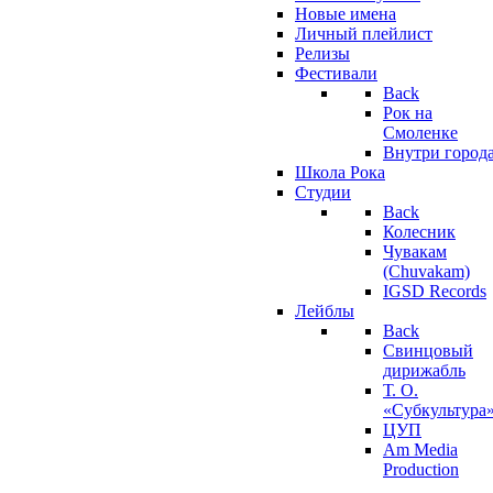
Новые имена
Личный плейлист
Релизы
Фестивали
Back
Рок на
Смоленке
Внутри город
Школа Рока
Студии
Back
Колесник
Чувакам
(Chuvakam)
IGSD Records
Лейблы
Back
Свинцовый
дирижабль
Т. О.
«Субкультура
ЦУП
Am Media
Production