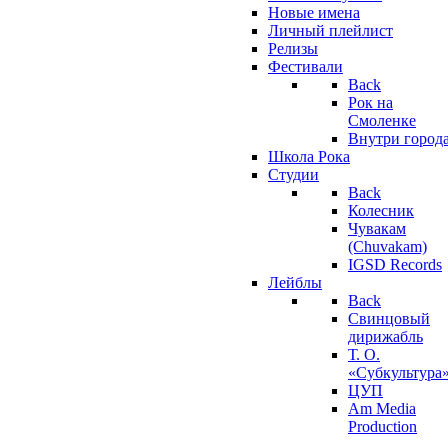
Новые имена
Личный плейлист
Релизы
Фестивали
Back
Рок на
Смоленке
Внутри город
Школа Рока
Студии
Back
Колесник
Чувакам
(Chuvakam)
IGSD Records
Лейблы
Back
Свинцовый
дирижабль
Т. О.
«Субкультура
ЦУП
Am Media
Production