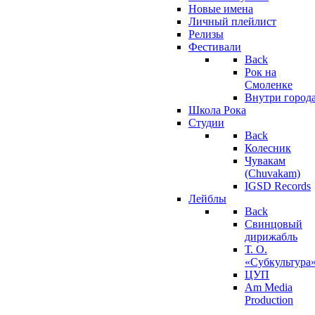
Новые имена
Личный плейлист
Релизы
Фестивали
Back
Рок на
Смоленке
Внутри город
Школа Рока
Студии
Back
Колесник
Чувакам
(Chuvakam)
IGSD Records
Лейблы
Back
Свинцовый
дирижабль
Т. О.
«Субкультура
ЦУП
Am Media
Production