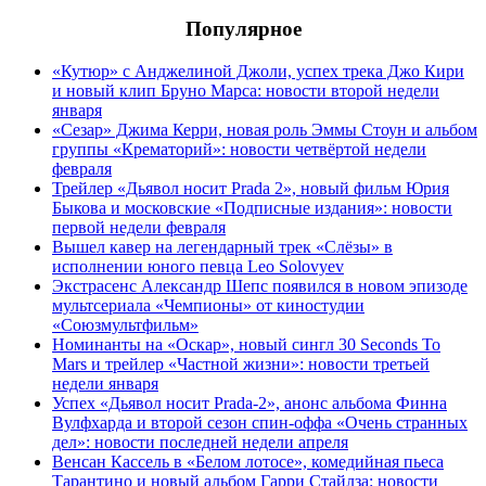
Популярное
«Кутюр» с Анджелиной Джоли, успех трека Джо Кири
и новый клип Бруно Марса: новости второй недели
января
«Сезар» Джима Керри, новая роль Эммы Стоун и альбом
группы «Крематорий»: новости четвёртой недели
февраля
Трейлер «Дьявол носит Prada 2», новый фильм Юрия
Быкова и московские «Подписные издания»: новости
первой недели февраля
Вышел кавер на легендарный трек «Слёзы» в
исполнении юного певца Leo Solovyev
Экстрасенс Александр Шепс появился в новом эпизоде
мультсериала «Чемпионы» от киностудии
«Союзмультфильм»
Номинанты на «Оскар», новый сингл 30 Seconds To
Mars и трейлер «Частной жизни»: новости третьей
недели января
Успех «Дьявол носит Prada-2», анонс альбома Финна
Вулфхарда и второй сезон спин-оффа «Очень странных
дел»: новости последней недели апреля
Венсан Кассель в «Белом лотосе», комедийная пьеса
Тарантино и новый альбом Гарри Стайлза: новости