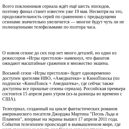
Всего поклонников сериала ждёт ещё шесть эпизодов,
поэтому финал станет известен уже 19 мая. Несмотря на это,
продолжительность серий по сравнению с предыдущими
сезонами значительно увеличится — многие будут чуть ли не
полноценными телефильмами по полтора часа.
О новом сезоне до сих пор нет много деталей, но один из
режиссеров «Игры престолов» намекнул, что фанатов
ожидают масштабные сражения и множество экшена.
Восьмой сезон «Игры престолов» будет одновременно
доступен зрителям HBO, «Амедиатеки» и КиноПоиска (по
подписке «КиноПоиск + Амедиатека», где сейчас также
доступны все прошлые сезоны сериала). Российская премьера
состоится 15 апреля рано утром (из-за разницы во времени с
США).
Телесериал, созданный на цикле фантастических романов
американского писателя Джорджа Мартина "Песнь Льда и
Пламени", впервые на экраны вышел 17 апреля 2011 года.
События телеэпопеи происходят в вымышленном мире, где