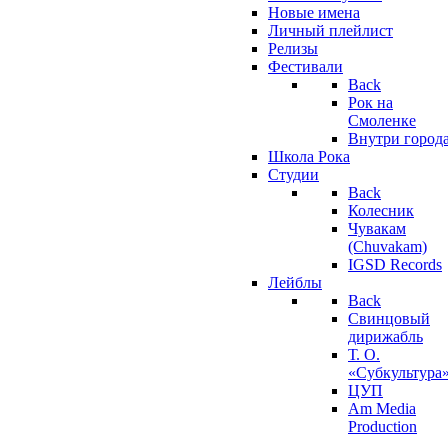
Новые имена
Личный плейлист
Релизы
Фестивали
Back
Рок на
Смоленке
Внутри город
Школа Рока
Студии
Back
Колесник
Чувакам
(Chuvakam)
IGSD Records
Лейблы
Back
Свинцовый
дирижабль
Т. О.
«Субкультура
ЦУП
Am Media
Production