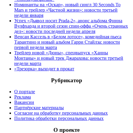
Номинанты на «Оскар», новый сингл 30 Seconds To
Mars и трейлер «Частной жизни»: новости третьей
недели января
Успех «Дьявол носит Prada-2», анонс альбома Финна
Вулфхарда и второй сезон спин-оффа «Очень странных
дел»: новости последней недели апреля
Венсан Кассель в «Белом лотосе», комедийная пьеса
Тарантино и новый альбом Гарри Стайлза: новости
первой недели марта
Трейлер новой «Дюны», спецвыпуск «Ханны
Монтаны» и новый трек Джарахова: новости третьей
недели марта
«Трезорка» выходит в прокат
Рубрикатор
О портале
Реклама
Вакансии
Партнёрские материалы
Согласие на обработку персональных данных
Политика обработки персональных данных
О проекте