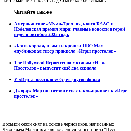
идет сражение за власть над Семью королевствами.
Читайте также
Американские «Муми-Тролли», конец RSAC и
Нобелевская премия мира: главные новости второй
недели октября 2025 года.
«Боги, короли, пламя и кровь»: HBO Max
опубликовал тизер приквела «Игры престолов»
The Hollywood Reporter: по мотивам «Игры
Престолов» выпустят ещё два сериала
У «Игры престолов» будет другой финал
Джордж Мартин готовит спектакль-приквел к «Игре
престолов»
Восьмой сезон снят на основе черновиков, написанных
Джорджем Мартином для последней книги цикла "Песнь