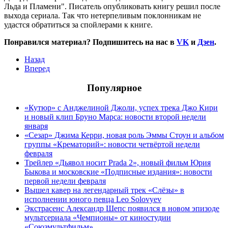
Льда и Пламени". Писатель опубликовать книгу решил после
выхода сериала. Так что нетерпеливым поклонникам не
удастся обратиться за спойлерами к книге.
Понравился материал? Подпишитесь на нас в
VK
и
Дзен
.
Назад
Вперед
Популярное
«Кутюр» с Анджелиной Джоли, успех трека Джо Кири
и новый клип Бруно Марса: новости второй недели
января
«Сезар» Джима Керри, новая роль Эммы Стоун и альбом
группы «Крематорий»: новости четвёртой недели
февраля
Трейлер «Дьявол носит Prada 2», новый фильм Юрия
Быкова и московские «Подписные издания»: новости
первой недели февраля
Вышел кавер на легендарный трек «Слёзы» в
исполнении юного певца Leo Solovyev
Экстрасенс Александр Шепс появился в новом эпизоде
мультсериала «Чемпионы» от киностудии
«Союзмультфильм»