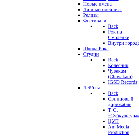
Новые имена
Личный плейлист
Релизы
Фестивали
Back
Рок на
Смоленке
Внутри город
Школа Рока
Студии
Back
Колесник
Чувакам
(Chuvakam)
IGSD Records
Лейблы
Back
Свинцовый
дирижабль
Т. О.
«Субкультура
ЦУП
Am Media
Production