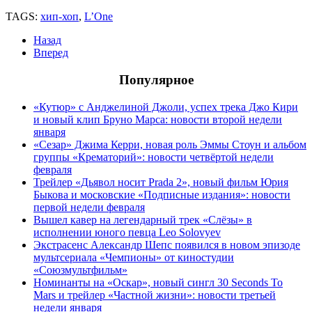
TAGS:
хип-хоп
,
L’One
Назад
Вперед
Популярное
«Кутюр» с Анджелиной Джоли, успех трека Джо Кири
и новый клип Бруно Марса: новости второй недели
января
«Сезар» Джима Керри, новая роль Эммы Стоун и альбом
группы «Крематорий»: новости четвёртой недели
февраля
Трейлер «Дьявол носит Prada 2», новый фильм Юрия
Быкова и московские «Подписные издания»: новости
первой недели февраля
Вышел кавер на легендарный трек «Слёзы» в
исполнении юного певца Leo Solovyev
Экстрасенс Александр Шепс появился в новом эпизоде
мультсериала «Чемпионы» от киностудии
«Союзмультфильм»
Номинанты на «Оскар», новый сингл 30 Seconds To
Mars и трейлер «Частной жизни»: новости третьей
недели января