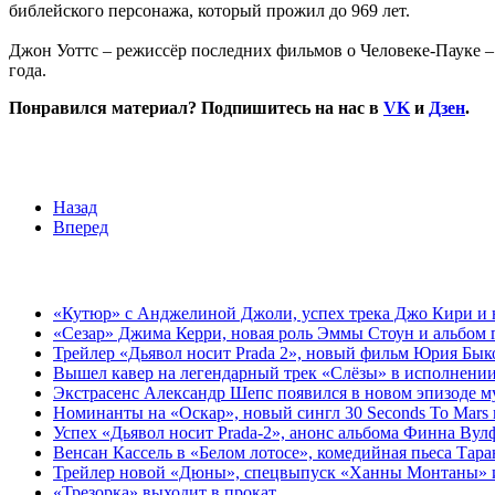
библейского персонажа, который прожил до 969 лет.
Джон Уоттс – режиссёр последних фильмов о Человеке-Пауке –
года.
Понравился материал? Подпишитесь на нас в
VK
и
Дзен
.
Назад
Вперед
«Кутюр» с Анджелиной Джоли, успех трека Джо Кири и н
«Сезар» Джима Керри, новая роль Эммы Стоун и альбом 
Трейлер «Дьявол носит Prada 2», новый фильм Юрия Бык
Вышел кавер на легендарный трек «Слёзы» в исполнении
Экстрасенс Александр Шепс появился в новом эпизоде 
Номинанты на «Оскар», новый сингл 30 Seconds To Mars 
Успех «Дьявол носит Prada-2», анонс альбома Финна Вул
Венсан Кассель в «Белом лотосе», комедийная пьеса Тар
Трейлер новой «Дюны», спецвыпуск «Ханны Монтаны» и 
«Трезорка» выходит в прокат