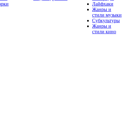
орки
Лайфхаки
Жанры и
стили музыки
Субкультуры
Жанры и
стили кино