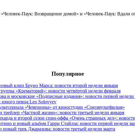
 «Человек-Паук: Возвращение домой» и «Человек-Паук: Вдали от
Популярное
овый клип Бруно Марса: новости второй недели января
группы «Крематорий»: новости четвёртой недели февраля
ова и московские «Подписные издания»: новости первой недели
 юного певца Leo Solovyev
мультсериала «Чемпионы» от киностудии «Союзмультфильм»
и трейлер «Частной жизни»: новости третьей недели января
фхарда и второй сезон спин-оффа «Очень странных дел»: новост
антино и новый альбом Гарри Стайлза: новости первой недели ма
новый трек Джарахова: новости третьей недели марта