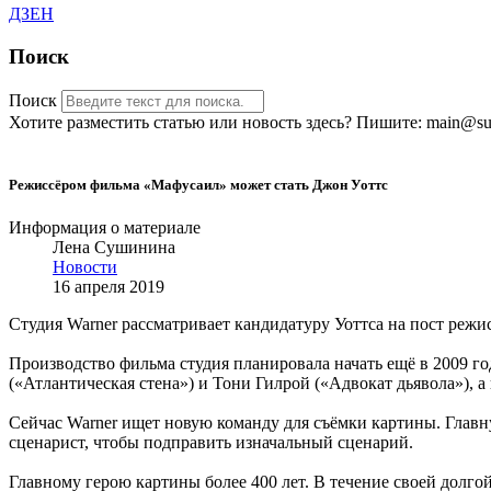
ДЗЕН
Поиск
Поиск
Хотите разместить статью или новость здесь? Пишите: main@sub
Режиссёром фильма «Мафусаил» может стать Джон Уоттс
Информация о материале
Лена Сушинина
Новости
16 апреля 2019
Студия Warner рассматривает кандидатуру Уоттса на пост режи
Производство фильма студия планировала начать ещё в 2009 г
(«Атлантическая стена») и Тони Гилрой («Адвокат дьявола»), а
Сейчас Warner ищет новую команду для съёмки картины. Глав
сценарист, чтобы подправить изначальный сценарий.
Главному герою картины более 400 лет. В течение своей долго