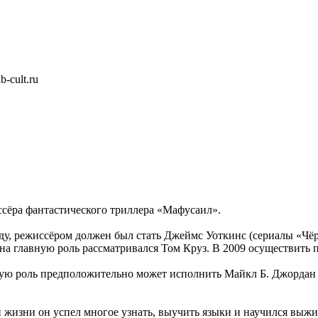
-cult.ru
ссёра фантастического триллера «Мафусаил».
оду, режиссёром должен был стать Джеймс Уоткинс (сериалы «Ч
 на главную роль рассматривался Том Круз. В 2009 осуществить п
ную роль предположительно может исполнить Майкл Б. Джордан
й жизни он успел многое узнать, выучить языки и научился выж