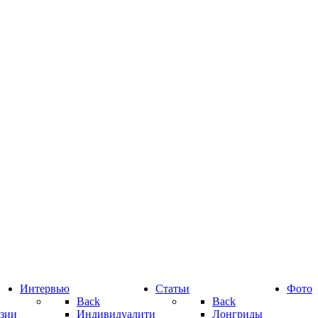
Интервью
Статьи
Фото
Back
Back
зии
Индивидуалити
Лонгриды