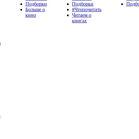
Подборки
Подборки
Подб
Больше о
#Чтопочитать
кино
Читаем о
книгах
а
»