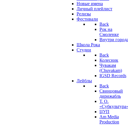
Новые имена
Личный плейлист
Релизы
Фестивали
Back
Рок на
Смоленке
Внутри город
Школа Рока
Студии
Back
Колесник
Чувакам
(Chuvakam)
IGSD Records
Лейблы
Back
Свинцовый
дирижабль
Т. О.
«Субкультура
ЦУП
Am Media
Production