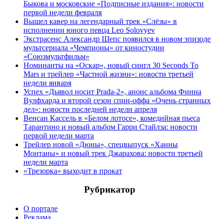
Быкова и московские «Подписные издания»: новости
первой недели февраля
Вышел кавер на легендарный трек «Слёзы» в
исполнении юного певца Leo Solovyev
Экстрасенс Александр Шепс появился в новом эпизоде
мультсериала «Чемпионы» от киностудии
«Союзмультфильм»
Номинанты на «Оскар», новый сингл 30 Seconds To
Mars и трейлер «Частной жизни»: новости третьей
недели января
Успех «Дьявол носит Prada-2», анонс альбома Финна
Вулфхарда и второй сезон спин-оффа «Очень странных
дел»: новости последней недели апреля
Венсан Кассель в «Белом лотосе», комедийная пьеса
Тарантино и новый альбом Гарри Стайлза: новости
первой недели марта
Трейлер новой «Дюны», спецвыпуск «Ханны
Монтаны» и новый трек Джарахова: новости третьей
недели марта
«Трезорка» выходит в прокат
Рубрикатор
О портале
Реклама