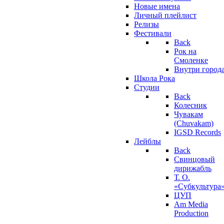
Новые имена
Личный плейлист
Релизы
Фестивали
Back
Рок на
Смоленке
Внутри город
Школа Рока
Студии
Back
Колесник
Чувакам
(Chuvakam)
IGSD Records
Лейблы
Back
Свинцовый
дирижабль
Т. О.
«Субкультура
ЦУП
Am Media
Production