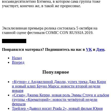
восьмидесятилетию Бэтмена, в котором сама группа тоже
участвует, конечно же, в такой же прорисовке.
Эксклюзивная премьера ролика состоялась 5 октября на
главной сцене фестиваля COMIC CON RUSSIA 2019.
Lumen – страх
Понравился материал? Подпишитесь на нас в
VK
и
Дзен
.
Назад
Вперед
Популярное
«Кутюр» с Анджелиной Джоли, успех трека Джо Кири
и новый клип Бруно Марса: новости второй недели
января
«Сезар» Джима Керри, новая роль Эммы Стоун и альбом
группы «Крематорий»: новости четвёртой недели
февраля
Трейлер «Дьявол носит Prada 2», новый фильм Юрия