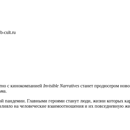
-cult.ru
стно с кинокомпанией
Invisible Narratives
станет продюсером ново
ьма.
ной пандемии. Главными героями станут люди, жизни которых ка
влияло на человеческие взаимоотношения и их повседневную жи