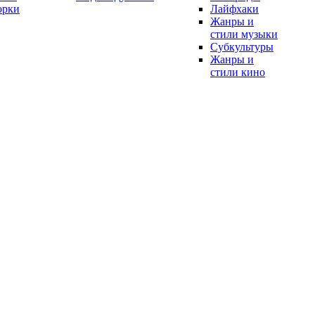
орки
Лайфхаки
Жанры и
стили музыки
Субкультуры
Жанры и
стили кино