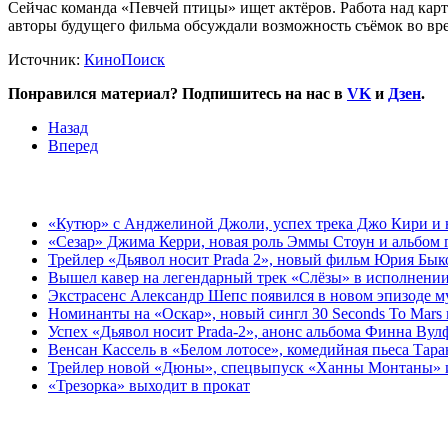
Сейчас команда «Певчей птицы» ищет актёров. Работа над кар
авторы будущего фильма обсуждали возможность съёмок во вре
Источник:
КиноПоиск
Понравился материал? Подпишитесь на нас в
VK
и
Дзен
.
Назад
Вперед
«Кутюр» с Анджелиной Джоли, успех трека Джо Кири и н
«Сезар» Джима Керри, новая роль Эммы Стоун и альбом 
Трейлер «Дьявол носит Prada 2», новый фильм Юрия Бык
Вышел кавер на легендарный трек «Слёзы» в исполнении
Экстрасенс Александр Шепс появился в новом эпизоде 
Номинанты на «Оскар», новый сингл 30 Seconds To Mars 
Успех «Дьявол носит Prada-2», анонс альбома Финна Вул
Венсан Кассель в «Белом лотосе», комедийная пьеса Тар
Трейлер новой «Дюны», спецвыпуск «Ханны Монтаны» и 
«Трезорка» выходит в прокат