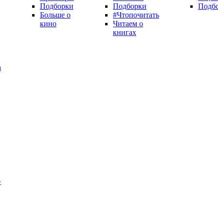
Подборки
Подборки
Подб
Больше о
#Чтопочитать
кино
Читаем о
книгах
а
»