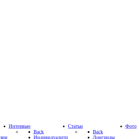
Интервью
Статьи
Фото
Back
Back
зии
Индивидуалити
Лонгриды