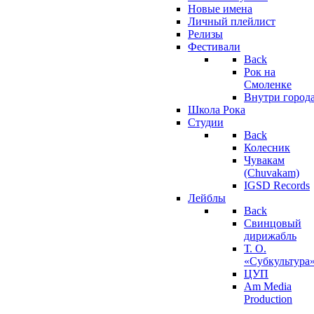
Новые имена
Личный плейлист
Релизы
Фестивали
Back
Рок на
Смоленке
Внутри город
Школа Рока
Студии
Back
Колесник
Чувакам
(Chuvakam)
IGSD Records
Лейблы
Back
Свинцовый
дирижабль
Т. О.
«Субкультура
ЦУП
Am Media
Production