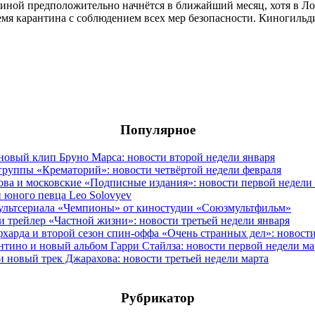
тиной предположительно начнётся в ближайший месяц, хотя в Л
мя карантина с соблюдением всех мер безопасности. Киногильд
Популярное
овый клип Бруно Марса: новости второй недели января
группы «Крематорий»: новости четвёртой недели февраля
ова и московские «Подписные издания»: новости первой недели
 юного певца Leo Solovyev
мультсериала «Чемпионы» от киностудии «Союзмультфильм»
и трейлер «Частной жизни»: новости третьей недели января
фхарда и второй сезон спин-оффа «Очень странных дел»: новост
антино и новый альбом Гарри Стайлза: новости первой недели ма
новый трек Джарахова: новости третьей недели марта
Рубрикатор