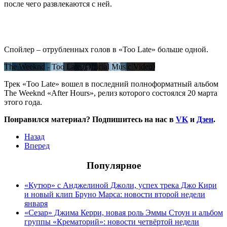
после чего развлекаются с ней.
Спойлер – отрубленных голов в «Too Late» больше одной.
The Weeknd - Too Late (Official Music Video)
Трек «Too Late» вошел в последний полноформатный альбом
The Weeknd «After Hours», релиз которого состоялся 20 марта
этого года.
Понравился материал? Подпишитесь на нас в
VK
и
Дзен
.
Назад
Вперед
Популярное
«Кутюр» с Анджелиной Джоли, успех трека Джо Кири
и новый клип Бруно Марса: новости второй недели
января
«Сезар» Джима Керри, новая роль Эммы Стоун и альбом
группы «Крематорий»: новости четвёртой недели