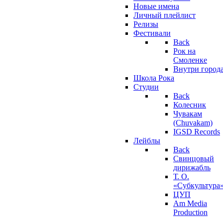
Новые имена
Личный плейлист
Релизы
Фестивали
Back
Рок на
Смоленке
Внутри город
Школа Рока
Студии
Back
Колесник
Чувакам
(Chuvakam)
IGSD Records
Лейблы
Back
Свинцовый
дирижабль
Т. О.
«Субкультура
ЦУП
Am Media
Production