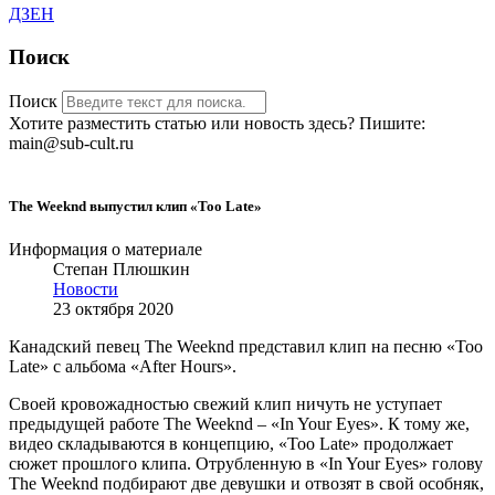
ДЗЕН
Поиск
Поиск
Хотите разместить статью или новость здесь? Пишите:
main@sub-cult.ru
The Weeknd выпустил клип «Too Late»
Информация о материале
Степан Плюшкин
Новости
23 октября 2020
Канадский певец The Weeknd представил клип на песню «Too
Late» с альбома «After Hours».
Своей кровожадностью свежий клип ничуть не уступает
предыдущей работе The Weeknd – «In Your Eyes». К тому же,
видео складываются в концепцию, «Too Late» продолжает
сюжет прошлого клипа. Отрубленную в «In Your Eyes» голову
The Weeknd подбирают две девушки и отвозят в свой особняк,