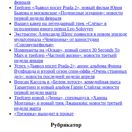
февраля
Трейлер «Дьявол носит Prada 2», новый фильм Юрия
Быкова и московские «Подписные издания»: новости
первой недели февраля
Вышел кавер на легендарный трек «Слёзы» в
исполнении юного певца Leo Solovyev
Экстрасенс Александр Шепс появился в новом эпизоде
мультсериала «Чемпионы» от киностудии
«Союзмультфильм»
Номинанты на «Оскар», новый сингл 30 Seconds To
Mars и трейлер «Частной жизни»: новости третьей
недели января
Успех «Дьявол носит Prada-2», анонс альбома Финна
Вулфхарда и второй сезон спин-оффа «Очень странных
дел»: новости последней недели апреля
Венсан Кассель в «Белом лотосе», комедийная пьеса
Тарантино и новый альбом Гарри Стайлза: новости
первой недели марта
Трейлер новой «Дюны», спецвыпуск «Ханны
Монтаны» и новый трек Джарахова: новости третьей
недели марта
«Трезорка» выходит в прокат
Рубрикатор