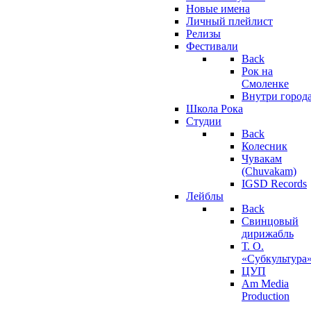
Новые имена
Личный плейлист
Релизы
Фестивали
Back
Рок на
Смоленке
Внутри город
Школа Рока
Студии
Back
Колесник
Чувакам
(Chuvakam)
IGSD Records
Лейблы
Back
Свинцовый
дирижабль
Т. О.
«Субкультура
ЦУП
Am Media
Production