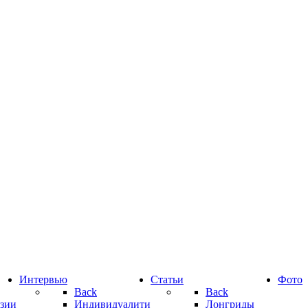
Интервью
Статьи
Фото
Back
Back
зии
Индивидуалити
Лонгриды