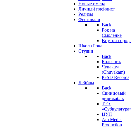
Новые имена
Личный плейлист
Релизы
Фестивали
Back
Рок на
Смоленке
Внутри город
Школа Рока
Студии
Back
Колесник
Чувакам
(Chuvakam)
IGSD Records
Лейблы
Back
Свинцовый
дирижабль
Т. О.
«Субкультура
ЦУП
Am Media
Production