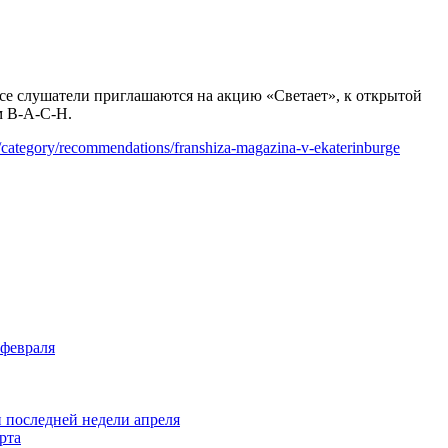
 все слушатели приглашаются на акцию
«
Светает
»,
к открытой
м B-A-C-H.
log/category/recommendations/franshiza-magazina-v-ekaterinburge
 февраля
и последней недели апреля
рта