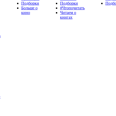
Подборки
Подборки
Подб
Больше о
#Чтопочитать
кино
Читаем о
книгах
а
»