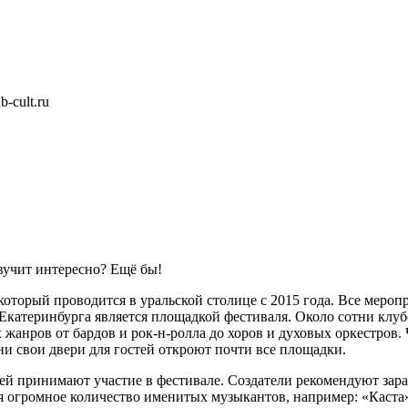
-cult.ru
Звучит интересно? Ещё бы!
торый проводится в уральской столице с 2015 года. Все мероп
 Екатеринбурга является площадкой фестиваля. Около сотни клубо
 жанров от бардов и рок-н-ролла до хоров и духовых оркестров.
ни свои двери для гостей откроют почти все площадки.
лей принимают участие в фестивале. Создатели рекомендуют зар
я огромное количество именитых музыкантов, например:
«
Каста