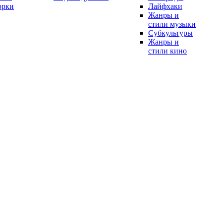
орки
Лайфхаки
Жанры и
стили музыки
Субкультуры
Жанры и
стили кино