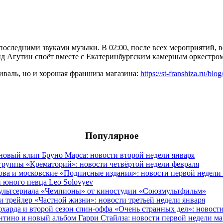
 последними звуками музыки.
В 02:00, после всех мероприятий,
нид Агутин споёт вместе с Екатеринбургским камерным
оркестро
иваль, но и хорошая франшиза магазина:
https://st-franshiza.ru/b
Популярное
овый клип Бруно Марса: новости второй недели января
группы «Крематорий»: новости четвёртой недели февраля
ова и московские «Подписные издания»: новости первой недели
 юного певца Leo Solovyev
мультсериала «Чемпионы» от киностудии «Союзмультфильм»
и трейлер «Частной жизни»: новости третьей недели января
фхарда и второй сезон спин-оффа «Очень странных дел»: новост
антино и новый альбом Гарри Стайлза: новости первой недели ма