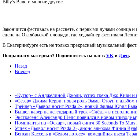
Billy’s Band и многие другие.
Закончится фестиваль на рассвете, с первыми лучами солнца и
сцене на Октябрьской площади, где хедлайнер фестиваля Лео
В Екатеринбурге есть не только прекрасный музыкальный фест
Понравился материал? Подпишитесь на нас в
VK
и
Дзен
.
Назад
Вперед
«Кутюр» с Анджелиной Джоли, успех трека Джо Кири и н
«Сезар» Джима Керри, новая роль Эммы Стоун и альбом 
Трейлер «Дьявол носит Prada 2», новый фильм Юрия Бык
Вышел кавер на легендарный трек «Слёзы» в исполнении
Экстрасенс Александр Шепс появился в новом эпизоде 
Номинанты на «Оскар», новый сингл 30 Seconds To Mars 
Успех «Дьявол носит Prada-2», анонс альбома Финна Вул
Венсан Кассель в «Белом лотосе», комедийная пьеса Тар