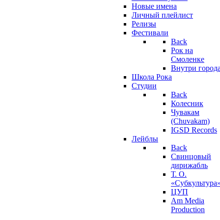
Новые имена
Личный плейлист
Релизы
Фестивали
Back
Рок на
Смоленке
Внутри город
Школа Рока
Студии
Back
Колесник
Чувакам
(Chuvakam)
IGSD Records
Лейблы
Back
Свинцовый
дирижабль
Т. О.
«Субкультура
ЦУП
Am Media
Production