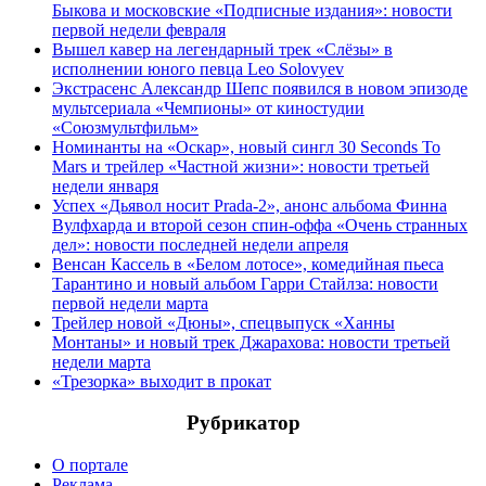
Быкова и московские «Подписные издания»: новости
первой недели февраля
Вышел кавер на легендарный трек «Слёзы» в
исполнении юного певца Leo Solovyev
Экстрасенс Александр Шепс появился в новом эпизоде
мультсериала «Чемпионы» от киностудии
«Союзмультфильм»
Номинанты на «Оскар», новый сингл 30 Seconds To
Mars и трейлер «Частной жизни»: новости третьей
недели января
Успех «Дьявол носит Prada-2», анонс альбома Финна
Вулфхарда и второй сезон спин-оффа «Очень странных
дел»: новости последней недели апреля
Венсан Кассель в «Белом лотосе», комедийная пьеса
Тарантино и новый альбом Гарри Стайлза: новости
первой недели марта
Трейлер новой «Дюны», спецвыпуск «Ханны
Монтаны» и новый трек Джарахова: новости третьей
недели марта
«Трезорка» выходит в прокат
Рубрикатор
О портале
Реклама