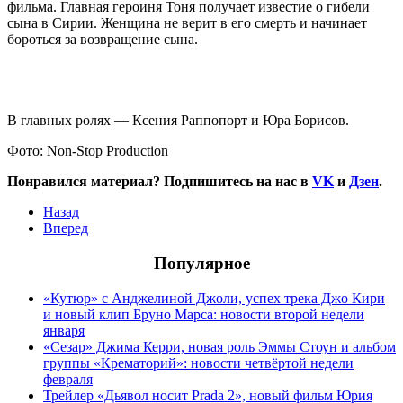
фильма. Главная героиня Тоня получает известие о гибели
сына в Сирии. Женщина не верит в его смерть и начинает
бороться за возвращение сына.
В главных ролях — Ксения Раппопорт и Юра Борисов.
Фото: Non-Stop Production
Понравился материал? Подпишитесь на нас в
VK
и
Дзен
.
Назад
Вперед
Популярное
«Кутюр» с Анджелиной Джоли, успех трека Джо Кири
и новый клип Бруно Марса: новости второй недели
января
«Сезар» Джима Керри, новая роль Эммы Стоун и альбом
группы «Крематорий»: новости четвёртой недели
февраля
Трейлер «Дьявол носит Prada 2», новый фильм Юрия