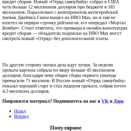
вредит сборам. Новый «Отряд самоубийц» собрал в США
чуть больше 12 миллионов долларов при бюджете в 185
миллионов. Параллельно с кинопрокатом антигеройский
боевик Джеймса Ганна вышел на HBO Max, но и там не
взлетел на первую строчку рейтингов: его опередил «Мортал
Комбат». Стоит отметить, что премьера в онлайн-кинотеатрах
вредит сборам — обладатели подписки на HBO Max могут
смотреть новый «Отряд» без дополнительной платы.
По другую сторону океана дела идут лучше. За неделю
проката картина собрала по миру больше 45 миллионов
долларов, благодаря чему общие сборы первого уикенда
превысили 71 миллион. В России новый «Отряд самоубийц»
показал хороший старт и стал лидером проката, собрав почти
4,5 миллиона долларов.
Понравился материал? Подпишитесь на нас в
VK
и
Дзен
.
Назад
Вперед
Популярное