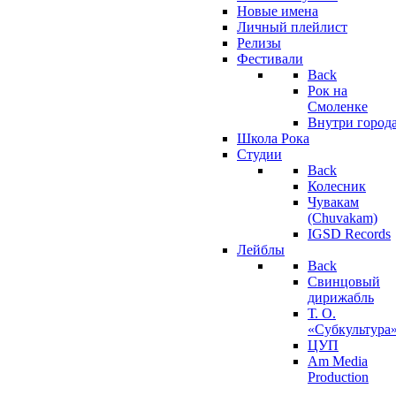
Новые имена
Личный плейлист
Релизы
Фестивали
Back
Рок на
Смоленке
Внутри город
Школа Рока
Студии
Back
Колесник
Чувакам
(Chuvakam)
IGSD Records
Лейблы
Back
Свинцовый
дирижабль
Т. О.
«Субкультура
ЦУП
Am Media
Production