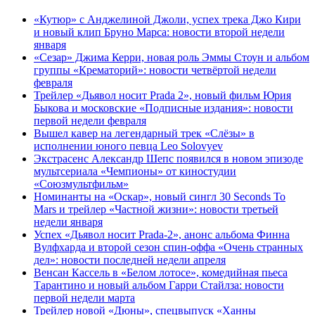
«Кутюр» с Анджелиной Джоли, успех трека Джо Кири
и новый клип Бруно Марса: новости второй недели
января
«Сезар» Джима Керри, новая роль Эммы Стоун и альбом
группы «Крематорий»: новости четвёртой недели
февраля
Трейлер «Дьявол носит Prada 2», новый фильм Юрия
Быкова и московские «Подписные издания»: новости
первой недели февраля
Вышел кавер на легендарный трек «Слёзы» в
исполнении юного певца Leo Solovyev
Экстрасенс Александр Шепс появился в новом эпизоде
мультсериала «Чемпионы» от киностудии
«Союзмультфильм»
Номинанты на «Оскар», новый сингл 30 Seconds To
Mars и трейлер «Частной жизни»: новости третьей
недели января
Успех «Дьявол носит Prada-2», анонс альбома Финна
Вулфхарда и второй сезон спин-оффа «Очень странных
дел»: новости последней недели апреля
Венсан Кассель в «Белом лотосе», комедийная пьеса
Тарантино и новый альбом Гарри Стайлза: новости
первой недели марта
Трейлер новой «Дюны», спецвыпуск «Ханны