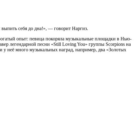
м выпить себя до дна!», — говорит Наргиз.
ё богатый опыт: певица покоряла музыкальные площадки в Нью-
вер легендарной песни «Still Loving You» группы Scorpions на
 и у неё много музыкальных наград, например, два «Золотых