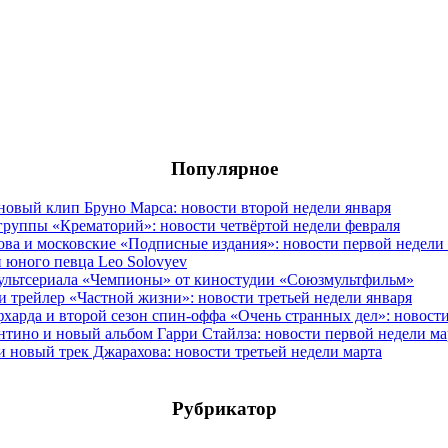
Популярное
овый клип Бруно Марса: новости второй недели января
группы «Крематорий»: новости четвёртой недели февраля
ова и московские «Подписные издания»: новости первой недели
 юного певца Leo Solovyev
мультсериала «Чемпионы» от киностудии «Союзмультфильм»
и трейлер «Частной жизни»: новости третьей недели января
фхарда и второй сезон спин-оффа «Очень странных дел»: новост
антино и новый альбом Гарри Стайлза: новости первой недели ма
новый трек Джарахова: новости третьей недели марта
Рубрикатор