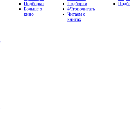
Подборки
Подборки
Подб
Больше о
#Чтопочитать
кино
Читаем о
книгах
а
»