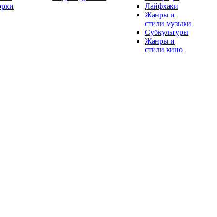
орки
Лайфхаки
Жанры и
стили музыки
Субкультуры
Жанры и
стили кино