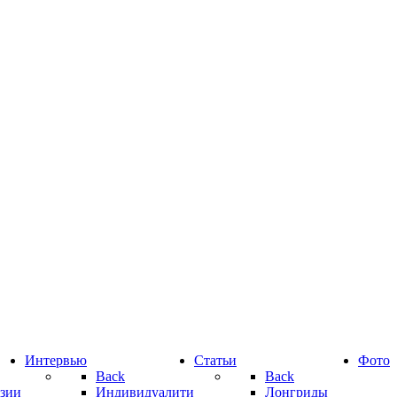
Интервью
Статьи
Фото
Back
Back
зии
Индивидуалити
Лонгриды