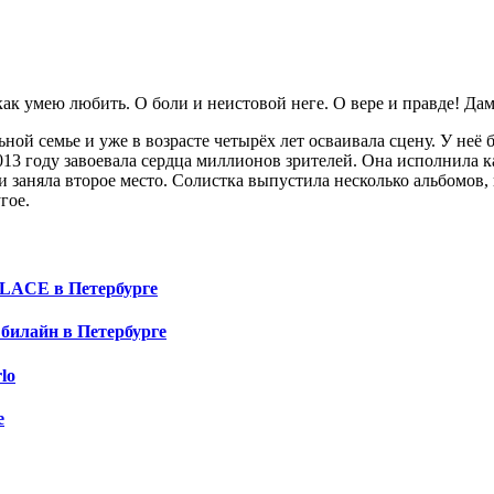
как умею любить. О боли и неистовой неге. О вере и правде! Да
ьной семье и уже в возрасте четырёх лет осваивала сцену. У не
13 году завоевала сердца миллионов зрителей. Она исполнила ка
 заняла второе место. Солистка выпустила несколько альбомов,
гое.
LACE в Петербурге
билайн в Петербурге
lo
е