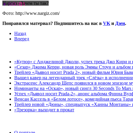
Наргиз - Зачем ты так?
Фото: http://www.nargiz.com/
Понравился материал? Подпишитесь на нас в
VK
и
Дзен
.
Назад
Вперед
«Кутюр» с Анджелиной Джоли, успех трека Джо Кири и н
«Сезар» Джима Керри, новая роль Эммы Стоун и альбом 
Трейлер «Дьявол носит Prada 2», новый фильм Юрия Бык
Вышел кавер на легендарный трек «Слёзы» в исполнении
Экстрасенс Александр Шепс появился в новом эпизоде 
Номинанты на «Оскар», новый сингл 30 Seconds To Mars 
Успех «Дьявол носит Prada-2», анонс альбома Финна Вул
Венсан Кассель в «Белом лотосе», комедийная пьеса Тар
Трейлер новой «Дюны», спецвыпуск «Ханны Монтаны» и 
«Трезорка» выходит в прокат
О портале