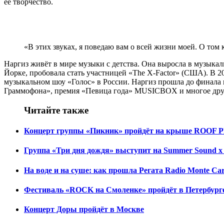
её творчество.
«В этих звуках, я поведаю вам о всей жизни моей. О том 
Наргиз живёт в мире музыки с детства. Она выросла в музыкал
Йорке, пробовала стать участницей «The X-Factor» (США). В 20
музыкальном шоу «Голос» в России. Наргиз прошла до финала и
Граммофона», премия «Певица года» MUSICBOX и многое дру
Читайте также
Концерт группы «Пикник» пройдёт на крыше ROOF P
Группа «Три дня дождя» выступит на Summer Sound x 
На воде и на суше: как прошла Регата Radio Monte Car
Фестиваль «ROCK на Смоленке» пройдёт в Петербург
Концерт Доры пройдёт в Москве