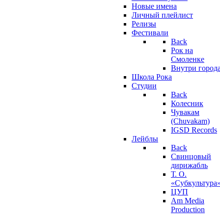
Новые имена
Личный плейлист
Релизы
Фестивали
Back
Рок на
Смоленке
Внутри город
Школа Рока
Студии
Back
Колесник
Чувакам
(Chuvakam)
IGSD Records
Лейблы
Back
Свинцовый
дирижабль
Т. О.
«Субкультура
ЦУП
Am Media
Production