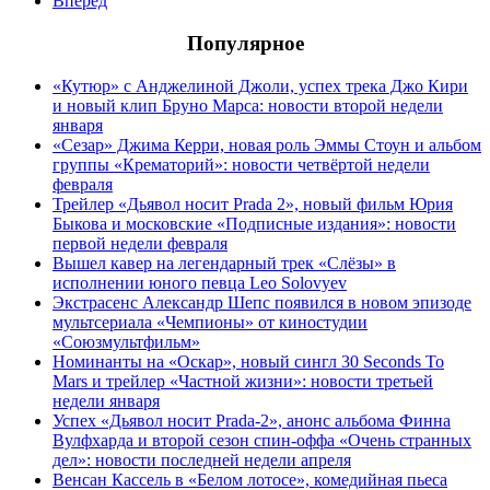
Вперед
Популярное
«Кутюр» с Анджелиной Джоли, успех трека Джо Кири
и новый клип Бруно Марса: новости второй недели
января
«Сезар» Джима Керри, новая роль Эммы Стоун и альбом
группы «Крематорий»: новости четвёртой недели
февраля
Трейлер «Дьявол носит Prada 2», новый фильм Юрия
Быкова и московские «Подписные издания»: новости
первой недели февраля
Вышел кавер на легендарный трек «Слёзы» в
исполнении юного певца Leo Solovyev
Экстрасенс Александр Шепс появился в новом эпизоде
мультсериала «Чемпионы» от киностудии
«Союзмультфильм»
Номинанты на «Оскар», новый сингл 30 Seconds To
Mars и трейлер «Частной жизни»: новости третьей
недели января
Успех «Дьявол носит Prada-2», анонс альбома Финна
Вулфхарда и второй сезон спин-оффа «Очень странных
дел»: новости последней недели апреля
Венсан Кассель в «Белом лотосе», комедийная пьеса