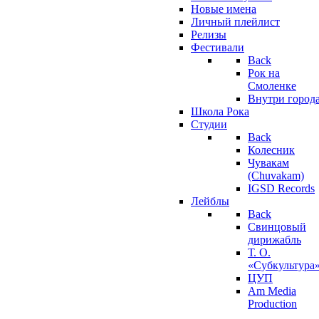
Новые имена
Личный плейлист
Релизы
Фестивали
Back
Рок на
Смоленке
Внутри город
Школа Рока
Студии
Back
Колесник
Чувакам
(Chuvakam)
IGSD Records
Лейблы
Back
Свинцовый
дирижабль
Т. О.
«Субкультура
ЦУП
Am Media
Production