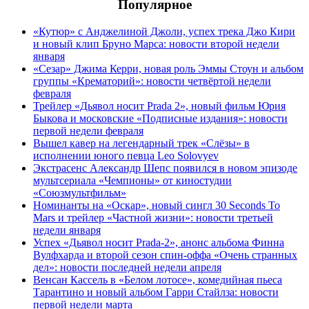
Популярное
«Кутюр» с Анджелиной Джоли, успех трека Джо Кири
и новый клип Бруно Марса: новости второй недели
января
«Сезар» Джима Керри, новая роль Эммы Стоун и альбом
группы «Крематорий»: новости четвёртой недели
февраля
Трейлер «Дьявол носит Prada 2», новый фильм Юрия
Быкова и московские «Подписные издания»: новости
первой недели февраля
Вышел кавер на легендарный трек «Слёзы» в
исполнении юного певца Leo Solovyev
Экстрасенс Александр Шепс появился в новом эпизоде
мультсериала «Чемпионы» от киностудии
«Союзмультфильм»
Номинанты на «Оскар», новый сингл 30 Seconds To
Mars и трейлер «Частной жизни»: новости третьей
недели января
Успех «Дьявол носит Prada-2», анонс альбома Финна
Вулфхарда и второй сезон спин-оффа «Очень странных
дел»: новости последней недели апреля
Венсан Кассель в «Белом лотосе», комедийная пьеса
Тарантино и новый альбом Гарри Стайлза: новости
первой недели марта