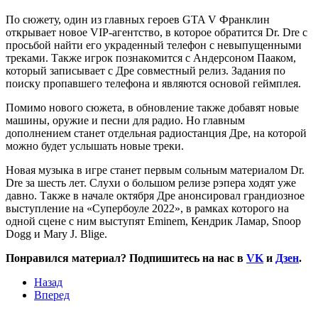
По сюжету, один из главных героев GTA V Франклин
открывает новое VIP-агентство, в которое обратится Dr. Dre с
просьбой найти его украденный телефон с невыпущенными
треками. Также игрок познакомится с Андерсоном Пааком,
который записывает с Дре совместный релиз. Задания по
поиску пропавшего телефона и являются основой геймплея.
Помимо нового сюжета, в обновление также добавят новые
машины, оружие и песни для радио. Но главным
дополнением станет отдельная радиостанция Дре, на которой
можно будет услышать новые треки.
Новая музыка в игре станет первым сольным материалом Dr.
Dre за шесть лет. Слухи о большом релизе рэпера ходят уже
давно. Также в начале октября Дре анонсировал грандиозное
выступление на «Супербоуле 2022», в рамках которого на
одной сцене с ним выступят Eminem, Кендрик Ламар, Snoop
Dogg и Mary J. Blige.
Понравился материал? Подпишитесь на нас в
VK
и
Дзен
.
Назад
Вперед