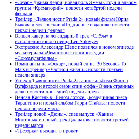
«Сезар» Джима Керри, новая роль Эммы Стоун и альбом
группы «Крематорий»: новости четвёртой недели
февраля
Трейлер «Дьявол носит Prada 2», новый фильм Юрия
Быкова и московские «Подписные издания»: новости
первой недели февраля
Вышел кавер на легендарный трек «Слёзы» в
исполнении юного певца Leo Solovyev
Экстрасенс Александр Шепс появился в новом эпизоде
мультсериала «Чемпионы» от киностудии
«Союзмультфильм»
Номинанты на «Оскар», новый сингл 30 Seconds To
Mars и трейлер «Частной жизни»: новости третьей
недели января
Успех «Дьявол носит Prada-2», анонс альбома Финна
Вулфхарда и второй сезон спин-оффа «Очень странных
дел»: новости последней недели апреля
Венсан Кассель в «Белом лотосе», комедийная пьеса
Тарантино и новый альбом Гарри Стайлза: новости
первой недели марта
Трейлер новой «Дюны», спецвыпуск «Ханны
Монтаны» и новый трек Джарахова: новости третьей
недели марта
«Трезорка» выходит в прокат