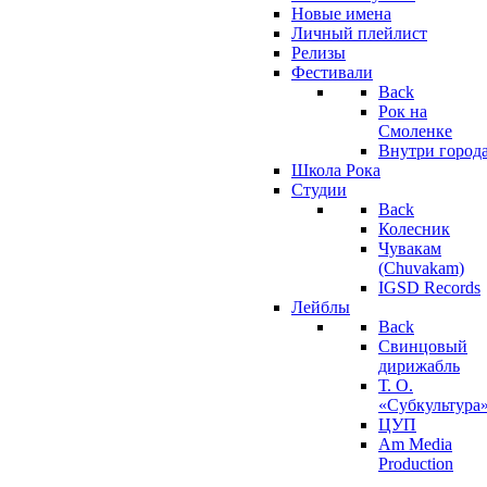
Новые имена
Личный плейлист
Релизы
Фестивали
Back
Рок на
Смоленке
Внутри город
Школа Рока
Студии
Back
Колесник
Чувакам
(Chuvakam)
IGSD Records
Лейблы
Back
Свинцовый
дирижабль
Т. О.
«Субкультура
ЦУП
Am Media
Production