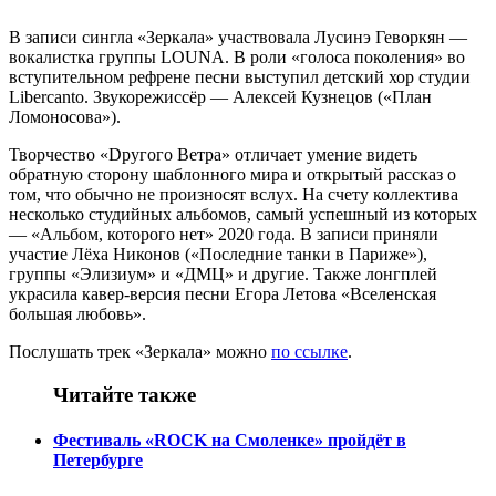
В записи сингла «Зеркала» участвовала Лусинэ Геворкян —
вокалистка группы LOUNA. В роли «голоса поколения» во
вступительном рефрене песни выступил детский хор студии
Libercanto. Звукорежиссёр — Алексей Кузнецов («План
Ломоносова»).
Творчество «Dругого Ветра» отличает умение видеть
обратную сторону шаблонного мира и открытый рассказ о
том, что обычно не произносят вслух. На счету коллектива
несколько студийных альбомов, самый успешный из которых
— «Альбом, которого нет» 2020 года. В записи приняли
участие Лёха Никонов («Последние танки в Париже»),
группы «Элизиум» и «ДМЦ» и другие. Также лонгплей
украсила кавер-версия песни Егора Летова «Вселенская
большая любовь».
Послушать трек «Зеркала» можно
по ссылке
.
Читайте также
Фестиваль «ROCK на Смоленке» пройдёт в
Петербурге