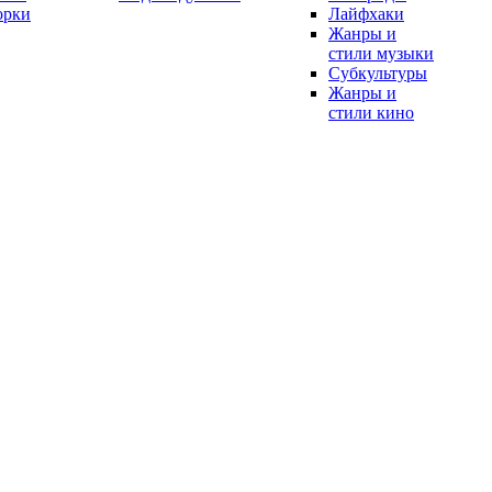
орки
Лайфхаки
Жанры и
стили музыки
Субкультуры
Жанры и
стили кино