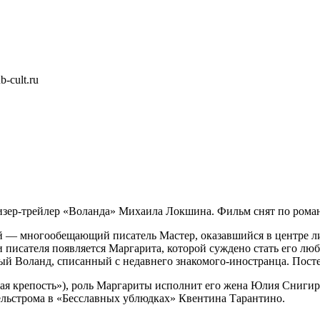
-cult.ru
й тизер-трейлер «Воланда» Михаила Локшина. Фильм снят по ром
ой — многообещающий писатель Мастер, оказавшийся в центре ли
ни писателя появляется Маргарита, которой суждено стать его л
ый Воланд, списанный с недавнего знакомого-иностранца. Посте
ая крепость»), роль Маргариты исполнит его жена Юлия Снигир
ельстрома в «Бесславных ублюдках» Квентина Тарантино.