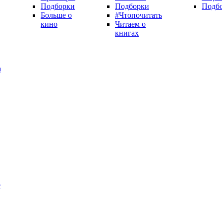
Подборки
Подборки
Подб
Больше о
#Чтопочитать
кино
Читаем о
книгах
а
»