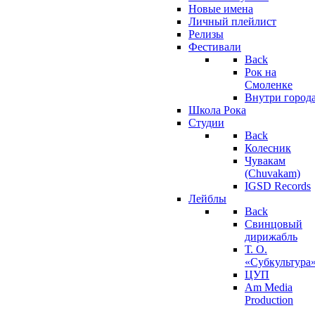
Новые имена
Личный плейлист
Релизы
Фестивали
Back
Рок на
Смоленке
Внутри город
Школа Рока
Студии
Back
Колесник
Чувакам
(Chuvakam)
IGSD Records
Лейблы
Back
Свинцовый
дирижабль
Т. О.
«Субкультура
ЦУП
Am Media
Production