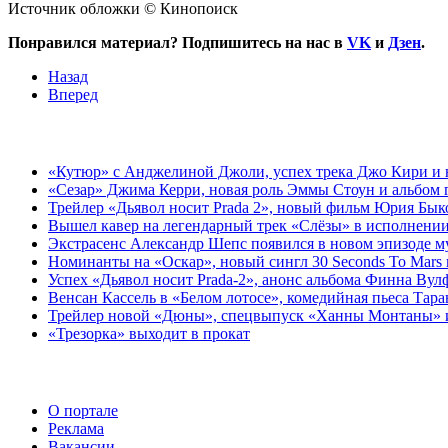
Источник обложки © Кинопоиск
Понравился материал? Подпишитесь на нас в
VK
и
Дзен
.
Назад
Вперед
«Кутюр» с Анджелиной Джоли, успех трека Джо Кири и н
«Сезар» Джима Керри, новая роль Эммы Стоун и альбом 
Трейлер «Дьявол носит Prada 2», новый фильм Юрия Бык
Вышел кавер на легендарный трек «Слёзы» в исполнении
Экстрасенс Александр Шепс появился в новом эпизоде 
Номинанты на «Оскар», новый сингл 30 Seconds To Mars 
Успех «Дьявол носит Prada-2», анонс альбома Финна Вул
Венсан Кассель в «Белом лотосе», комедийная пьеса Тар
Трейлер новой «Дюны», спецвыпуск «Ханны Монтаны» и 
«Трезорка» выходит в прокат
О портале
Реклама
Вакансии