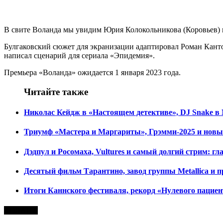
В свите Воланда мы увидим Юрия Колокольникова (Коровьев) и 
Булгаковский сюжет для экранизации адаптировал Роман Кант
написал сценарий для сериала «Эпидемия».
Премьера «Воланда» ожидается 1 января 2023 года.
Читайте также
Николас Кейдж в «Настоящем детективе», DJ Snake в М
Триумф «Мастера и Маргариты», Грэмми-2025 и новый 
Дэдпул и Росомаха, Vultures и самый долгий стрим: гл
Десятый фильм Тарантино, завод группы Metallica и п
Итоги Каннского фестиваля, рекорд «Нулевого пациен
ВОЛАНД