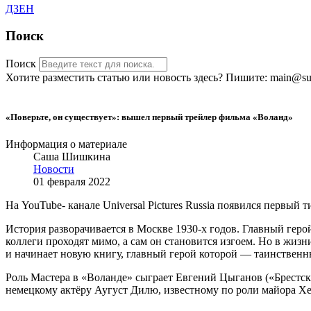
ДЗЕН
Поиск
Поиск
Хотите разместить статью или новость здесь? Пишите: main@sub
«Поверьте, он существует»: вышел первый трейлер фильма «Воланд»
Информация о материале
Саша Шишкина
Новости
01 февраля 2022
На YouTube- канале Universal Pictures Russia появился первы
История разворачивается в Москве 1930-х годов. Главный гер
коллеги проходят мимо, а сам он становится изгоем. Но в жиз
и начинает новую книгу, главный герой которой — таинственн
Роль Мастера в «Воланде» сыграет Евгений Цыганов («Брестск
немецкому актёру Аугуст Дилю, известному по роли майора Х