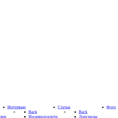
Интервью
Статьи
Фото
Back
Back
зии
Индивидуалити
Лонгриды