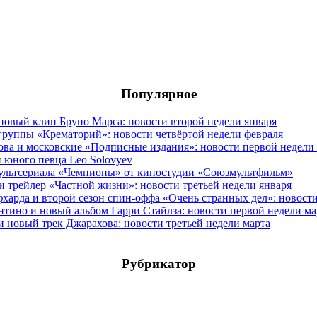
Популярное
овый клип Бруно Марса: новости второй недели января
группы «Крематорий»: новости четвёртой недели февраля
ова и московские «Подписные издания»: новости первой недели
 юного певца Leo Solovyev
мультсериала «Чемпионы» от киностудии «Союзмультфильм»
и трейлер «Частной жизни»: новости третьей недели января
фхарда и второй сезон спин-оффа «Очень странных дел»: новост
антино и новый альбом Гарри Стайлза: новости первой недели ма
новый трек Джарахова: новости третьей недели марта
Рубрикатор