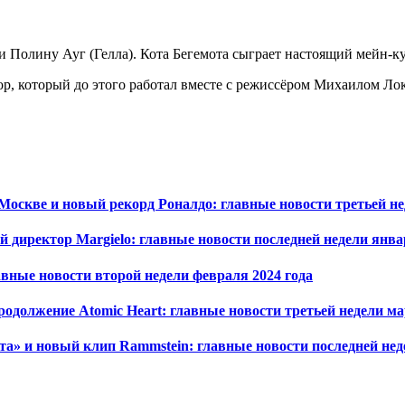
Полину Ауг (Гелла). Кота Бегемота сыграет настоящий мейн-кун
ор, который до этого работал вместе с режиссёром Михаилом Л
оскве и новый рекорд Роналдо: главные новости третьей нед
директор Margielo: главные новости последней недели январ
авные новости второй недели февраля 2024 года
родолжение Atomic Heart: главные новости третьей недели ма
та» и новый клип Rammstein: главные новости последней нед