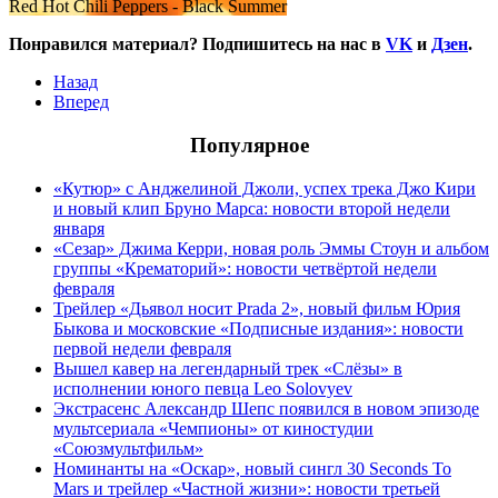
Red Hot Chili Peppers - Black Summer
Понравился материал? Подпишитесь на нас в
VK
и
Дзен
.
Назад
Вперед
Популярное
«Кутюр» с Анджелиной Джоли, успех трека Джо Кири
и новый клип Бруно Марса: новости второй недели
января
«Сезар» Джима Керри, новая роль Эммы Стоун и альбом
группы «Крематорий»: новости четвёртой недели
февраля
Трейлер «Дьявол носит Prada 2», новый фильм Юрия
Быкова и московские «Подписные издания»: новости
первой недели февраля
Вышел кавер на легендарный трек «Слёзы» в
исполнении юного певца Leo Solovyev
Экстрасенс Александр Шепс появился в новом эпизоде
мультсериала «Чемпионы» от киностудии
«Союзмультфильм»
Номинанты на «Оскар», новый сингл 30 Seconds To
Mars и трейлер «Частной жизни»: новости третьей