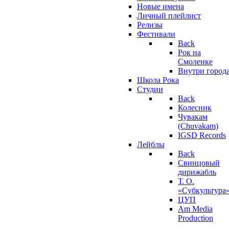
Новые имена
Личный плейлист
Релизы
Фестивали
Back
Рок на
Смоленке
Внутри город
Школа Рока
Студии
Back
Колесник
Чувакам
(Chuvakam)
IGSD Records
Лейблы
Back
Свинцовый
дирижабль
Т. О.
«Субкультура
ЦУП
Am Media
Production