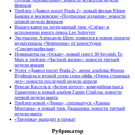
февраля
Трейлер «Дьявол носит Prada 2», новый фильм Юрия
Быкова и московские «Подписные издания»: новости
первой недели февраля
Вышел кавер на легендарный трек «Слёзы» в
исполнении юного певца Leo Solovyev
Экстрасенс Александр Шепс появился в новом эпизоде
мультсериала «Чемпионы» от киностудии
«Союзмультфильм»
Номинанты на «Оскар», новый сингл 30 Seconds To
Mars и трейлер «Частной жизни»: новости третьей
недели января
Успех «Дьявол носит Prada-2», анонс альбома Финна
Вулфхарда и второй сезон спин-оффа «Очень странных
дел»: новости последней недели апреля
Венсан Кассель в «Белом лотосе», комедийная пьеса
Тарантино и новый альбом Гарри Стайлза: новости
первой недели марта
Трейлер новой «Дюны», спецвыпуск «Ханны
Монтаны» и новый трек Джарахова: новости третьей
недели марта
«Трезорка» выходит в прокат
Рубрикатор