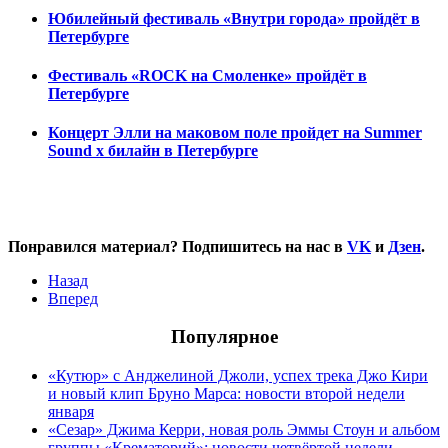
Юбилейный фестиваль «Внутри города» пройдёт в
Петербурге
Фестиваль «ROCK на Смоленке» пройдёт в
Петербурге
Концерт Элли на маковом поле пройдет на Summer
Sound x билайн в Петербурге
Понравился материал? Подпишитесь на нас в
VK
и
Дзен
.
Назад
Вперед
Популярное
«Кутюр» с Анджелиной Джоли, успех трека Джо Кири
и новый клип Бруно Марса: новости второй недели
января
«Сезар» Джима Керри, новая роль Эммы Стоун и альбом
группы «Крематорий»: новости четвёртой недели