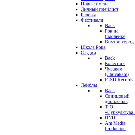
Новые имена
Личный плейлист
Релизы
Фестивали
Back
Рок на
Смоленке
Внутри город
Школа Рока
Студии
Back
Колесник
Чувакам
(Chuvakam)
IGSD Records
Лейблы
Back
Свинцовый
дирижабль
Т. О.
«Субкультура
ЦУП
Am Media
Production