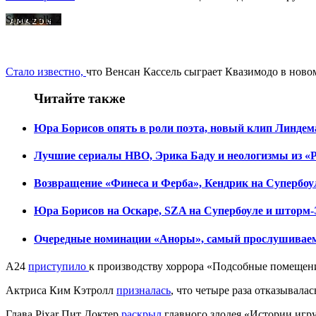
Spaceballs 2
Стало известно,
что Венсан Кассель сыграет Квазимодо в новом
Читайте также
Юра Борисов опять в роли поэта, новый клип Линдеман
Лучшие сериалы HBO, Эрика Баду и неологизмы из «Ра
Возвращение «Финеса и Ферба», Кендрик на Супербоуле
Юра Борисов на Оскаре, SZA на Супербоуле и шторм-Э
Очередные номинации «Аноры», самый прослушиваемый
A24
приступило
к производству хоррора «Подсобные помещени
Актриса Ким Кэтролл
призналась
, что четыре раза отказывала
Глава Pixar Пит Доктер
раскрыл
главного злодея «Истории игру