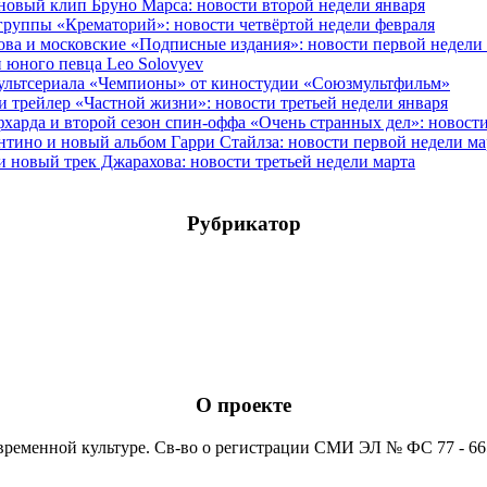
овый клип Бруно Марса: новости второй недели января
группы «Крематорий»: новости четвёртой недели февраля
ова и московские «Подписные издания»: новости первой недели
 юного певца Leo Solovyev
мультсериала «Чемпионы» от киностудии «Союзмультфильм»
и трейлер «Частной жизни»: новости третьей недели января
фхарда и второй сезон спин-оффа «Очень странных дел»: новост
антино и новый альбом Гарри Стайлза: новости первой недели ма
новый трек Джарахова: новости третьей недели марта
Рубрикатор
О проекте
временной культуре. Св-во о регистрации СМИ ЭЛ № ФС 77 - 6652