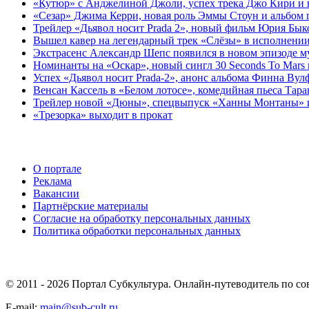
«Кутюр» с Анджелиной Джоли, успех трека Джо Кири и н
«Сезар» Джима Керри, новая роль Эммы Стоун и альбом 
Трейлер «Дьявол носит Prada 2», новый фильм Юрия Бык
Вышел кавер на легендарный трек «Слёзы» в исполнении
Экстрасенс Александр Шепс появился в новом эпизоде 
Номинанты на «Оскар», новый сингл 30 Seconds To Mars 
Успех «Дьявол носит Prada-2», анонс альбома Финна Вул
Венсан Кассель в «Белом лотосе», комедийная пьеса Тар
Трейлер новой «Дюны», спецвыпуск «Ханны Монтаны» и 
«Трезорка» выходит в прокат
О портале
Реклама
Вакансии
Партнёрские материалы
Согласие на обработку персональных данных
Политика обработки персональных данных
© 2011 - 2026 Портал Субкультура. Онлайн-путеводитель по со
E-mail:
main@sub-cult.ru