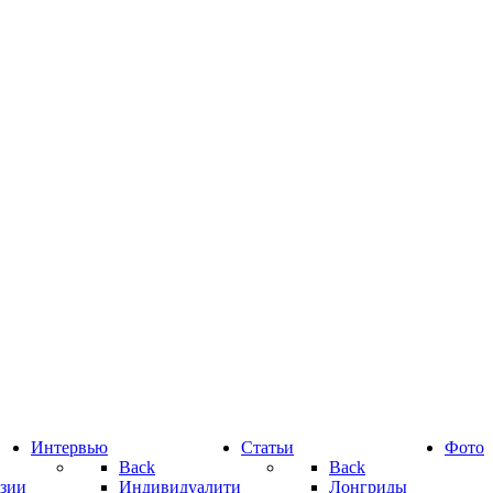
Интервью
Статьи
Фото
Back
Back
зии
Индивидуалити
Лонгриды