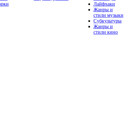
орки
Лайфхаки
Жанры и
стили музыки
Субкультуры
Жанры и
стили кино