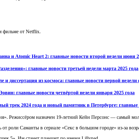
 фильме от Netflix.
на и Atomic Heart 2: главные новости второй недели июня 2
зделения»: главные новости третьей недели марта 2025 года
 и диссертация из космоса: главные новости первой недели 
овин: главные новости четвёртой недели января 2025 года
 трек 2024 года и новый памятник в Петербурге: главные н
я». Режиссёром назначен 19-летний Кейн Персонс — самый моло
сь от роли Саманты в сериале «Секс в большом городе» из-за возр
шек 5». Им станет планшет по имени Lillypad.