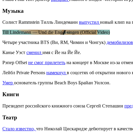
Музыка
Солист Rammstein Тилль Линдеманн
выпустил
новый клип на 
Till Lindemann — Und die Engel singen (Official Video)
Четыре участника BTS (Ви, RM, Чимин и Чонгук)
демобилизо
Канье Уэст
сменил
имя с Йе на Йе Йе.
Рэпер Offset
не смог прилететь
на концерт в Москве из-за отм
Лейбл Private Persons
намекнул
в соцсетях об открытии нового 
Умер
основатель группы Beach Boys Брайан Уилсон.
Книги
Президент российского книжного союза Сергей Степашин
пре
Театр
Стало известно,
что Николай Цискаридзе дебютирует в качеств