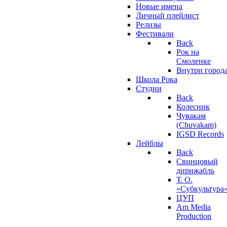
Новые имена
Личный плейлист
Релизы
Фестивали
Back
Рок на
Смоленке
Внутри город
Школа Рока
Студии
Back
Колесник
Чувакам
(Chuvakam)
IGSD Records
Лейблы
Back
Свинцовый
дирижабль
Т. О.
«Субкультура
ЦУП
Am Media
Production