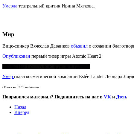
Умерла
театральный критик Ирина Мягкова.
Мир
Вице-спикер Вячеслав Даванков
объявил
о создании благотво
Опубликован
первый тизер игры Atomic Heart 2.
Atomic Heart 2 — Анонсирующий трейлер
Умер
глава косметической компании Estée Lauder Леонард Лауд
Обложка: Till Lindemann
Понравился материал? Подпишитесь на нас в
VK
и
Дзен
.
Назад
Вперед