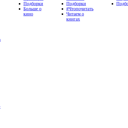
Подборки
Подборки
Подб
Больше о
#Чтопочитать
кино
Читаем о
книгах
а
»