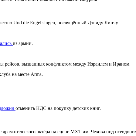
песню Und die Engel singen, посвящённый Дэвиду Линчу.
вались
из армии.
ены рейсов, вызванных конфликтом между Израилем и Ираном.
клуба на месте Arma.
дложил
отменить НДС на покупку детских книг.
е драматического актёра на сцене МХТ им. Чехова под псевдон