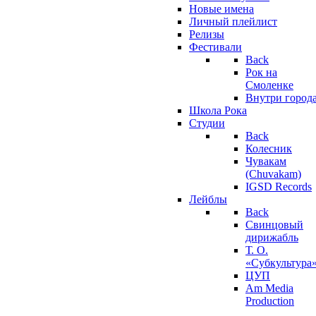
Новые имена
Личный плейлист
Релизы
Фестивали
Back
Рок на
Смоленке
Внутри город
Школа Рока
Студии
Back
Колесник
Чувакам
(Chuvakam)
IGSD Records
Лейблы
Back
Свинцовый
дирижабль
Т. О.
«Субкультура
ЦУП
Am Media
Production