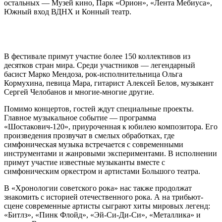
остальных — Музей кино, Парк «Орион», «Лента Мебиуса»,
Южный вход ВДНХ и Конный театр.
В фестивале примут участие более 150 коллективов из
десятков стран мира. Среди участников — легендарный
басист Марко Мендоза, рок-исполнительница Ольга
Кормухина, певица Мара, гитарист Алексей Белов, музыкант
Сергей Челобанов и многие-многие другие.
Помимо концертов, гостей ждут специальные проекты.
Главное музыкальное событие — программа
«Шостакович‑120», приуроченная к юбилею композитора. Его
произведения прозвучат в смелых обработках, где
симфоническая музыка встречается с современными
инструментами и жанровыми экспериментами. В исполнении
примут участие известные музыканты вместе с
симфоническим оркестром и артистами Большого театра.
В «Хронологии советского рока» нас также продолжат
знакомить с историей отечественного рока. А на трибьют-
сцене современные артисты сыграют хиты мировых легенд:
«Битлз», «Пинк Флойд», «Эй-Си-Ди-Си», «Металлика» и