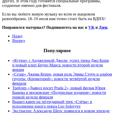
других. В этом году готовятся специальные программы,
созданные именно для фестиваля.
Если вы любите живую музыку во всем ее жанровом
разнообразии, 18–19 июля вам точно стоит быть на ВДНХ!
Понравился материал? Подпишитесь на нас в
VK
и
Дзен
.
Назад
Вперед
Популярное
«Кутюр» с Анджелиной Джоли, успех трека Джо Кири
и новый клип Бруно Марса: новости второй недели
января
«Сезар» Джима Керри, новая роль Эммы Стоун и альбом
группы «Крематорий»: новости четвёртой недели
февраля
Трейлер «Дьявол носит Prada 2», новый фильм Юрия
Быкова и московские «Подписные издания»: новости
первой недели февраля
Вышел кавер на легендарный трек «Слёзы» в
исполнении юного певца Leo Solovyev
Экстрасенс Александр Шепс появился в новом эпизоде