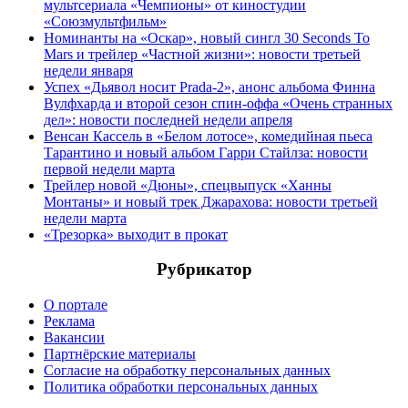
мультсериала «Чемпионы» от киностудии
«Союзмультфильм»
Номинанты на «Оскар», новый сингл 30 Seconds To
Mars и трейлер «Частной жизни»: новости третьей
недели января
Успех «Дьявол носит Prada-2», анонс альбома Финна
Вулфхарда и второй сезон спин-оффа «Очень странных
дел»: новости последней недели апреля
Венсан Кассель в «Белом лотосе», комедийная пьеса
Тарантино и новый альбом Гарри Стайлза: новости
первой недели марта
Трейлер новой «Дюны», спецвыпуск «Ханны
Монтаны» и новый трек Джарахова: новости третьей
недели марта
«Трезорка» выходит в прокат
Рубрикатор
О портале
Реклама
Вакансии
Партнёрские материалы
Согласие на обработку персональных данных
Политика обработки персональных данных