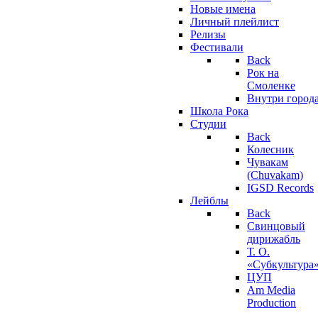
Новые имена
Личный плейлист
Релизы
Фестивали
Back
Рок на
Смоленке
Внутри город
Школа Рока
Студии
Back
Колесник
Чувакам
(Chuvakam)
IGSD Records
Лейблы
Back
Свинцовый
дирижабль
Т. О.
«Субкультура
ЦУП
Am Media
Production