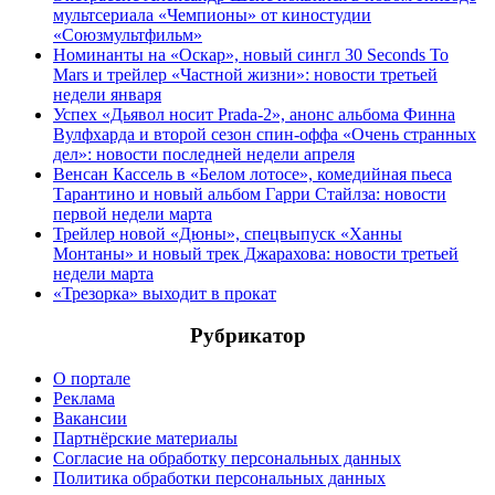
мультсериала «Чемпионы» от киностудии
«Союзмультфильм»
Номинанты на «Оскар», новый сингл 30 Seconds To
Mars и трейлер «Частной жизни»: новости третьей
недели января
Успех «Дьявол носит Prada-2», анонс альбома Финна
Вулфхарда и второй сезон спин-оффа «Очень странных
дел»: новости последней недели апреля
Венсан Кассель в «Белом лотосе», комедийная пьеса
Тарантино и новый альбом Гарри Стайлза: новости
первой недели марта
Трейлер новой «Дюны», спецвыпуск «Ханны
Монтаны» и новый трек Джарахова: новости третьей
недели марта
«Трезорка» выходит в прокат
Рубрикатор
О портале
Реклама
Вакансии
Партнёрские материалы
Согласие на обработку персональных данных
Политика обработки персональных данных