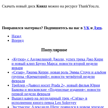
Скачать новый диск
Княzz
можно на ресурсе ThankYou.ru.
Понравился материал? Подпишитесь на нас в
VK
и
Дзен
.
Назад
Вперед
Популярное
«Кутюр» с Анджелиной Джоли, успех трека Джо Кири
и новый клип Бруно Марса: новости второй недели
января
«Сезар» Джима Керри, новая роль Эммы Стоун и альбом
группы «Крематорий»: новости четвёртой недели
февраля
Трейлер «Дьявол носит Prada 2», новый фильм Юрия
Быкова и московские «Подписные издания»: новости
первой недели февраля
Вышел кавер на легендарный трек «Слёзы» в
исполнении юного певца Leo Solovyev
Экстрасенс Александр Шепс появился в новом эпизоде