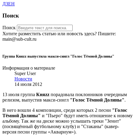
ДЗЕН
Поиск
Поиск
Хотите разместить статью или новость здесь? Пишите:
main@sub-cult.ru
Группа Княzz выпустила макси-сингл "Голос Тёмной Долины"
Информация о материале
Super User
Новости
14 июля 2012
13 июля группа
Княzz
порадовала поклонников очередным
релизом, выпустив макси-сингл
"Голос Тёмной
Долины"
.
В него вошли 4 композиции, среди которых 2 песни
"Голос
Тёмной Долины"
и "Пьеро" будут иметь отношение к новому
альбому. Так же на диске можно услышать треки "Зенит"
(посвящённый футбольному клубу) и "Стаканы" (кавер-
версия песни группы «Аквариум»).