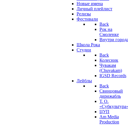
Новые имена
Личный плейлист
Релизы
Фестивали
Back
Рок на
Смоленке
Внутри город
Школа Рока
Студии
Back
Колесник
Чувакам
(Chuvakam)
IGSD Records
Лейблы
Back
Свинцовый
дирижабль
Т. О.
«Субкультура
ЦУП
Am Media
Production