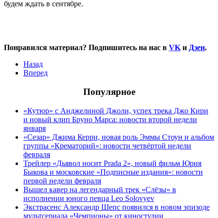
будем ждать в сентябре.
Понравился материал? Подпишитесь на нас в
VK
и
Дзен
.
Назад
Вперед
Популярное
«Кутюр» с Анджелиной Джоли, успех трека Джо Кири
и новый клип Бруно Марса: новости второй недели
января
«Сезар» Джима Керри, новая роль Эммы Стоун и альбом
группы «Крематорий»: новости четвёртой недели
февраля
Трейлер «Дьявол носит Prada 2», новый фильм Юрия
Быкова и московские «Подписные издания»: новости
первой недели февраля
Вышел кавер на легендарный трек «Слёзы» в
исполнении юного певца Leo Solovyev
Экстрасенс Александр Шепс появился в новом эпизоде
мультсериала «Чемпионы» от киностудии