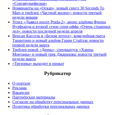
«Союзмультфильм»
Номинанты на «Оскар», новый сингл 30 Seconds To
Mars и трейлер «Частной жизни»: новости третьей
недели января
Успех «Дьявол носит Prada-2», анонс альбома Финна
Вулфхарда и второй сезон спин-оффа «Очень странных
дел»: новости последней недели апреля
Венсан Кассель в «Белом лотосе», комедийная пьеса
Тарантино и новый альбом Гарри Стайлза: новости
первой недели марта
Трейлер новой «Дюны», спецвыпуск «Ханны
Монтаны» и новый трек Джарахова: новости третьей
недели марта
«Трезорка» выходит в прокат
Рубрикатор
О портале
Реклама
Вакансии
Партнёрские материалы
Согласие на обработку персональных данных
Политика обработки персональных данных