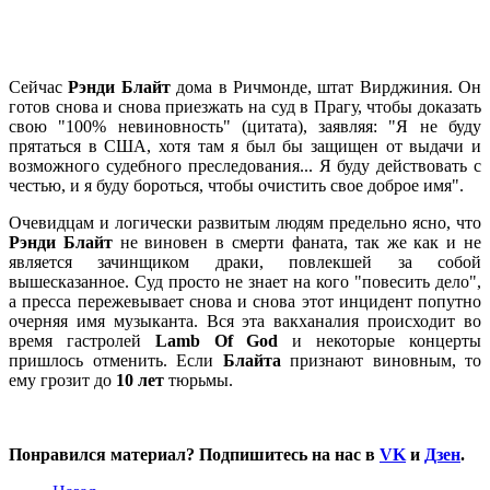
Сейчас
Рэнди Блайт
дома в Ричмонде, штат Вирджиния. Он
готов снова и снова приезжать на суд в Прагу, чтобы доказать
свою "100% невиновность" (цитата), заявляя: "Я не буду
прятаться в США, хотя там я был бы защищен от выдачи и
возможного судебного преследования... Я буду действовать с
честью, и я буду бороться, чтобы очистить свое доброе имя".
Очевидцам и логически развитым людям предельно ясно, что
Рэнди Блайт
не виновен в смерти фаната, так же как и не
является зачинщиком драки, повлекшей за собой
вышесказанное. Суд просто не знает на кого "повесить дело",
а пресса пережевывает снова и снова этот инцидент попутно
очерняя имя музыканта. Вся эта вакханалия происходит во
время гастролей
Lamb Of God
и некоторые концерты
пришлось отменить. Если
Блайта
признают виновным, то
ему грозит до
10 лет
тюрьмы.
Понравился материал? Подпишитесь на нас в
VK
и
Дзен
.