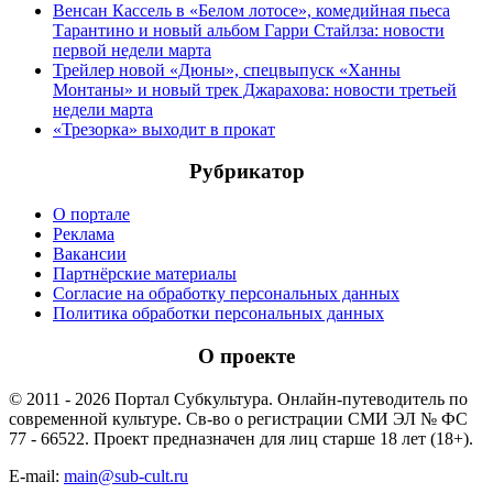
Венсан Кассель в «Белом лотосе», комедийная пьеса
Тарантино и новый альбом Гарри Стайлза: новости
первой недели марта
Трейлер новой «Дюны», спецвыпуск «Ханны
Монтаны» и новый трек Джарахова: новости третьей
недели марта
«Трезорка» выходит в прокат
Рубрикатор
О портале
Реклама
Вакансии
Партнёрские материалы
Согласие на обработку персональных данных
Политика обработки персональных данных
О проекте
© 2011 - 2026 Портал Субкультура. Онлайн-путеводитель по
современной культуре. Св-во о регистрации СМИ ЭЛ № ФС
77 - 66522. Проект предназначен для лиц старше 18 лет (18+).
E-mail:
main@sub-cult.ru