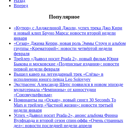
Назад
Вперед
Популярное
«Кутюр» с Анджелиной Джоли, успех трека Джо Кири
и новый клип Бруно Марса: новости второй недели
января
«Сезар» Джима Керри, новая роль Эммы Стоун и альбом
группы «Крематорий»: новости четвёртой недели
февраля
Трейлер «Дьявол носит Prada 2», новый фильм Юрия
Быкова и московские «Подписные издания»: новости
первой недели февраля
Вышел кавер на легендарный трек «Слёзы» в
исполнении юного певца Leo Solovyev
Экстрасенс Александр Шепс появился в новом эпизоде
мультсериала «Чемпионы» от киностудии
«Союзмультфильм»
Номинанты на «Оскар», новый сингл 30 Seconds To
Mars и трейлер «Частной жизни»: новости третьей
недели января
Успех «Дьявол носит Prada-2», анонс альбома Финна
Вулфхарда и второй сезон спин-оффа «Очень странных
дел»: новости последней недели апреля