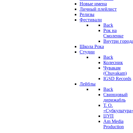
Новые имена
Личный плейлист
Релизы
Фестивали
Back
Рок на
Смоленке
Внутри город
Школа Рока
Студии
Back
Колесник
Чувакам
(Chuvakam)
IGSD Records
Лейблы
Back
Свинцовый
дирижабль
Т. О.
«Субкультура
ЦУП
Am Media
Production