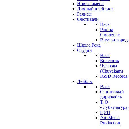
Новые имена
Личный плейлист
Релизы
Фестивали
Back
Рок на
Смоленке
Внутри город
Школа Рока
Студии
Back
Колесник
Чувакам
(Chuvakam)
IGSD Records
Лейблы
Back
Свинцовый
дирижабль
Т. О.
«Субкультура
ЦУП
Am Media
Production