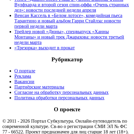
Вулфхарда и второй сезон спин-оффа «Очень странных
дел»: новости последней недели апреля
Венсан Кассель в «Белом лотосе», комедийная пьеса
Тарантино и новый альбом Гарри Стайлза: новости
первой недели марта
Трейлер новой «Дюны», спецвыпуск «Ханны
Монтаны» и новый трек Джарахова: новости третьей
недели марта
«Трезорка» выходит в прокат
Рубрикатор
О портале
Реклама
Вакансии
Партнёрские материалы
Согласие на обработку персональных данных
Политика обработки персональных данных
О проекте
© 2011 - 2026 Портал Субкультура. Онлайн-путеводитель по
современной культуре. Св-во о регистрации СМИ ЭЛ № ФС
77 - 66522. Проект предназначен для лиц старше 18 лет (18+).