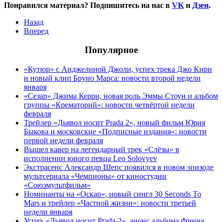
Понравился материал? Подпишитесь на нас в
VK
и
Дзен
.
Назад
Вперед
Популярное
«Кутюр» с Анджелиной Джоли, успех трека Джо Кири
и новый клип Бруно Марса: новости второй недели
января
«Сезар» Джима Керри, новая роль Эммы Стоун и альбом
группы «Крематорий»: новости четвёртой недели
февраля
Трейлер «Дьявол носит Prada 2», новый фильм Юрия
Быкова и московские «Подписные издания»: новости
первой недели февраля
Вышел кавер на легендарный трек «Слёзы» в
исполнении юного певца Leo Solovyev
Экстрасенс Александр Шепс появился в новом эпизоде
мультсериала «Чемпионы» от киностудии
«Союзмультфильм»
Номинанты на «Оскар», новый сингл 30 Seconds To
Mars и трейлер «Частной жизни»: новости третьей
недели января
Успех «Дьявол носит Prada-2», анонс альбома Финна