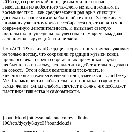
2016 года героический эпос, целиком и полностью
выкованный из добротного тяжелого метала прямиком из
восьмидесятых – как средневековый рыцарь в сияющих
доспехах на фоне магазина бытовой техники. Заслуживает
внимания уже потому, что не собирается подстраиваться по
современную действительность. И вызывает светлую
ностальгию по ушедшим полулегендарным временам, даже
если ностальгирующий их и не застал.
Но «АСТЕРА» с их «В сердце шторма» внимания заслуживает
не только потому, что сохранили традиции музыки конца
прошлого века и среди современных преемников звучат
необычно, но и потому, что пластинка действительно сделана
на совесть. Это и общая композиция трек-листа, и
впечатляющая техника владения инструментами – для Heavy
Metal характеристика обязательная, и попытка раздвинуть
рамки жанра: финал альбома тяготеет к фолку, что добавляет
пластинке изящества и самобытности.
{soundcloud}http://soundcloud.com/vladimir-
100/sets/dyeyly6krye0{/soundcloud}