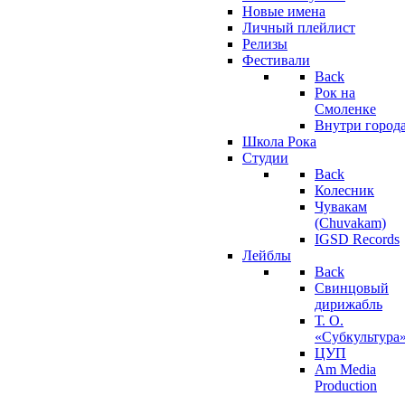
Новые имена
Личный плейлист
Релизы
Фестивали
Back
Рок на
Смоленке
Внутри город
Школа Рока
Студии
Back
Колесник
Чувакам
(Chuvakam)
IGSD Records
Лейблы
Back
Свинцовый
дирижабль
Т. О.
«Субкультура
ЦУП
Am Media
Production