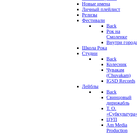
Новые имена
Личный плейлист
Релизы
Фестивали
Back
Рок на
Смоленке
Внутри город
Школа Рока
Студии
Back
Колесник
Чувакам
(Chuvakam)
IGSD Records
Лейблы
Back
Свинцовый
дирижабль
Т. О.
«Субкультура
ЦУП
Am Media
Production