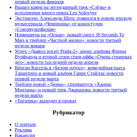
первой недели февраля
Вышел кавер на легендарный трек «Слёзы» в
исполнении юного певца Leo Solovyev
Экстрасенс Александр Шепс появился в новом эпизоде
мультсериала «Чемпионы» от киностудии
«Союзмультфильм»
Номинанты на «Оскар», новый сингл 30 Seconds To
Mars и трейлер «Частной жизни»: новости третьей
недели января
Успех «Дьявол носит Prada-2», анонс альбома Финна
Вулфхарда и второй сезон спин-оффа «Очень странных
дел»: новости последней недели апреля
Венсан Кассель в «Белом лотосе», комедийная пьеса
Тарантино и новый альбом Гарри Стайлза: новости
первой недели марта
Трейлер новой «Дюны», спецвыпуск «Ханны
Монтаны» и новый трек Джарахова: новости третьей
недели марта
«Трезорка» выходит в прокат
Рубрикатор
О портале
Реклама
Вакансии