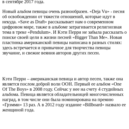
в сентябре 2017 года.
Новый альбом певицы очень разнообразен. «Deja Vu» - песня
об освобождении от тяжести отношений, которые идут в
некуда. «Save as Draft» рассказывает нам о современном
цифровом мире, также в альбоме затрагивается религиозная
тема в треке «Pendulum». И Кэти Перри не забыла рассказать о
поиске своей цели в жизни песней «Bigger Than Me». Новая
пластинка американской певицы написана в разных стилях:
здесь встречается и привычное для творчества певицы
звучание, и свежие веяния авторов других песен.
Кэти Перри – американская певица и автор песен, также она
является послом доброй воли ООН. Первый ее альбом «One
Of The Boys» в 2008 году. Сейчас у нее на счету 4 студийных
альбома. Певица является обладательницей многочисленных
наград, в том числе они была номинирована на премию
«Грэмми» 13 раз. А в 2012 году издание «Billboard» назвало ее
женщиной года.