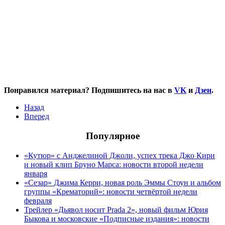
Понравился материал? Подпишитесь на нас в
VK
и
Дзен
.
Назад
Вперед
Популярное
«Кутюр» с Анджелиной Джоли, успех трека Джо Кири
и новый клип Бруно Марса: новости второй недели
января
«Сезар» Джима Керри, новая роль Эммы Стоун и альбом
группы «Крематорий»: новости четвёртой недели
февраля
Трейлер «Дьявол носит Prada 2», новый фильм Юрия
Быкова и московские «Подписные издания»: новости