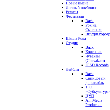
Новые имена
Личный плейлист
Релизы
Фестивали
Back
Рок на
Смоленке
Внутри город
Школа Рока
Студии
Back
Колесник
Чувакам
(Chuvakam)
IGSD Records
Лейблы
Back
Свинцовый
дирижабль
Т. О.
«Субкультура
ЦУП
Am Media
Production