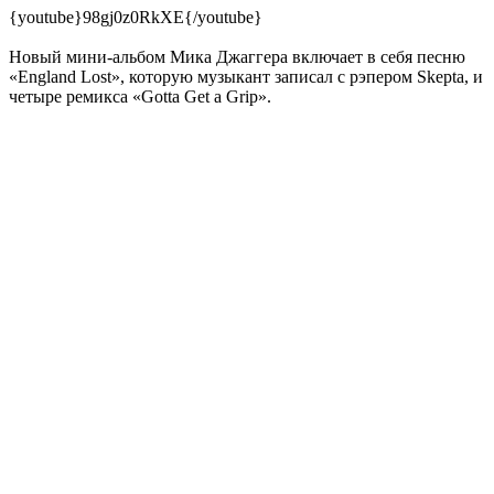
{youtube}98gj0z0RkXE{/youtube}
Новый мини-альбом Мика Джаггера включает в себя песню
«England Lost», которую музыкант записал с рэпером Skepta, и
четыре ремикса «Gotta Get a Grip».