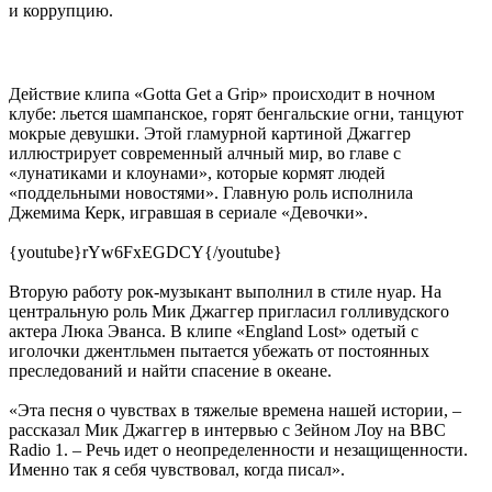
и коррупцию.
Действие клипа «Gotta Get a Grip» происходит в ночном
клубе: льется шампанское, горят бенгальские огни, танцуют
мокрые девушки. Этой гламурной картиной Джаггер
иллюстрирует современный алчный мир, во главе с
«лунатиками и клоунами», которые кормят людей
«поддельными новостями». Главную роль исполнила
Джемима Керк, игравшая в сериале «Девочки».
{youtube}rYw6FxEGDCY{/youtube}
Вторую работу рок-музыкант выполнил в стиле нуар. На
центральную роль Мик Джаггер пригласил голливудского
актера Люка Эванса. В клипе «England Lost» одетый с
иголочки джентльмен пытается убежать от постоянных
преследований и найти спасение в океане.
«Эта песня о чувствах в тяжелые времена нашей истории, –
рассказал Мик Джаггер в интервью с Зейном Лоу на BBC
Radio 1. – Речь идет о неопределенности и незащищенности.
Именно так я себя чувствовал, когда писал».