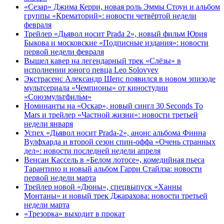
«Сезар» Джима Керри, новая роль Эммы Стоун и альбом
группы «Крематорий»: новости четвёртой недели
февраля
Трейлер «Дьявол носит Prada 2», новый фильм Юрия
Быкова и московские «Подписные издания»: новости
первой недели февраля
Вышел кавер на легендарный трек «Слёзы» в
исполнении юного певца Leo Solovyev
Экстрасенс Александр Шепс появился в новом эпизоде
мультсериала «Чемпионы» от киностудии
«Союзмультфильм»
Номинанты на «Оскар», новый сингл 30 Seconds To
Mars и трейлер «Частной жизни»: новости третьей
недели января
Успех «Дьявол носит Prada-2», анонс альбома Финна
Вулфхарда и второй сезон спин-оффа «Очень странных
дел»: новости последней недели апреля
Венсан Кассель в «Белом лотосе», комедийная пьеса
Тарантино и новый альбом Гарри Стайлза: новости
первой недели марта
Трейлер новой «Дюны», спецвыпуск «Ханны
Монтаны» и новый трек Джарахова: новости третьей
недели марта
«Трезорка» выходит в прокат