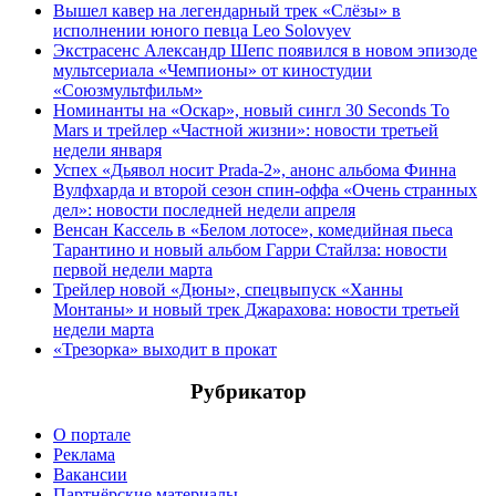
Вышел кавер на легендарный трек «Слёзы» в
исполнении юного певца Leo Solovyev
Экстрасенс Александр Шепс появился в новом эпизоде
мультсериала «Чемпионы» от киностудии
«Союзмультфильм»
Номинанты на «Оскар», новый сингл 30 Seconds To
Mars и трейлер «Частной жизни»: новости третьей
недели января
Успех «Дьявол носит Prada-2», анонс альбома Финна
Вулфхарда и второй сезон спин-оффа «Очень странных
дел»: новости последней недели апреля
Венсан Кассель в «Белом лотосе», комедийная пьеса
Тарантино и новый альбом Гарри Стайлза: новости
первой недели марта
Трейлер новой «Дюны», спецвыпуск «Ханны
Монтаны» и новый трек Джарахова: новости третьей
недели марта
«Трезорка» выходит в прокат
Рубрикатор
О портале
Реклама
Вакансии
Партнёрские материалы