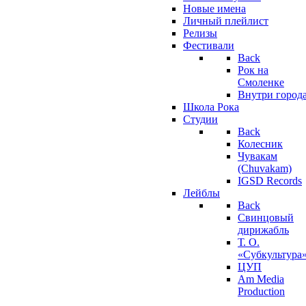
Новые имена
Личный плейлист
Релизы
Фестивали
Back
Рок на
Смоленке
Внутри город
Школа Рока
Студии
Back
Колесник
Чувакам
(Chuvakam)
IGSD Records
Лейблы
Back
Свинцовый
дирижабль
Т. О.
«Субкультура
ЦУП
Am Media
Production