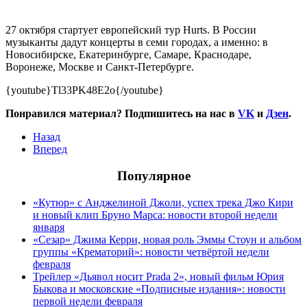
27 октября стартует европейский тур Hurts.
В России
музыканты дадут концерты в семи городах, а именно:
в
Новосибирске, Екатеринбурге, Самаре, Краснодаре,
Воронеже, Москве и Санкт-Петербурге.
{youtube}Tl33PK48E2o{/youtube}
Понравился материал? Подпишитесь на нас в
VK
и
Дзен
.
Назад
Вперед
Популярное
«Кутюр» с Анджелиной Джоли, успех трека Джо Кири
и новый клип Бруно Марса: новости второй недели
января
«Сезар» Джима Керри, новая роль Эммы Стоун и альбом
группы «Крематорий»: новости четвёртой недели
февраля
Трейлер «Дьявол носит Prada 2», новый фильм Юрия
Быкова и московские «Подписные издания»: новости
первой недели февраля