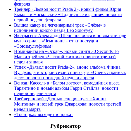
февраля
Трейлер «Дьявол носит Prada 2», новый фильм Юрия
Быкова и московские «Подписные издания»: новости
первой недели февраля
Вышел кавер на легендарный трек «Слёзы» в
исполнении юного певца Leo Solovyev
Экстрасенс Александр Шепс появился в новом эпизоде
мультсериала «Чемпионы» от киностудии
«Союзмультфильм»
Номинанты на «Оскар», новый сингл 30 Seconds To
Mars и трейлер «Частной жизни»: новости третьей
недели января
Успех «Дьявол носит Prada-2», анонс альбома Финна
Вулфхарда и второй сезон спин-оффа «Очень странных
дел»: новости последней недели апреля
Венсан Кассель в «Белом лотосе», комедийная пьеса
Тарантино и новый альбом Гарри Стайлза: новости
первой недели марта
Трейлер новой «Дюны», спецвыпуск «Ханны
Монтаны» и новый трек Джарахова: новости третьей
недели марта
«Трезорка» выходит в прокат
Рубрикатор