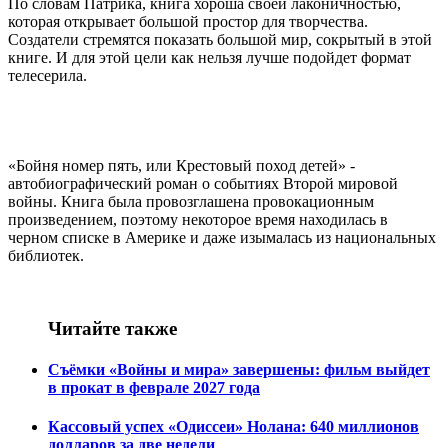
По словам Патрика, книга хороша своей лаконичностью,
которая открывает большой простор для творчества.
Создатели стремятся показать большой мир, сокрытый в этой
книге. И для этой цели как нельзя лучше подойдет формат
телесерила.
«Бойня номер пять, или Крестовый поход детей» -
автобиографический роман о событиях Второй мировой
войны. Книга была провозглашена провокационным
произведением, поэтому некоторое время находилась в
черном списке в Америке и даже изымалась из национальных
библиотек.
Читайте также
Съёмки «Войны и мира» завершены: фильм выйдет
в прокат в феврале 2027 года
Кассовый успех «Одиссеи» Нолана: 640 миллионов
долларов за две недели