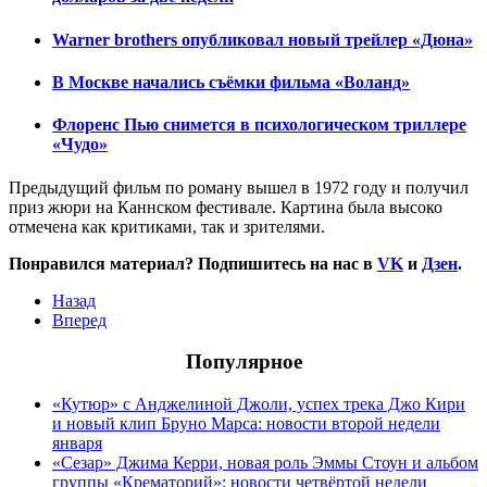
Warner brothers опубликовал новый трейлер «Дюна»
В Москве начались съёмки фильма «Воланд»
Флоренс Пью снимется в психологическом триллере
«Чудо»
Предыдущий фильм по роману вышел в 1972 году и получил
приз жюри на Каннском фестивале. Картина была высоко
отмечена как критиками, так и зрителями.
Понравился материал? Подпишитесь на нас в
VK
и
Дзен
.
Назад
Вперед
Популярное
«Кутюр» с Анджелиной Джоли, успех трека Джо Кири
и новый клип Бруно Марса: новости второй недели
января
«Сезар» Джима Керри, новая роль Эммы Стоун и альбом
группы «Крематорий»: новости четвёртой недели