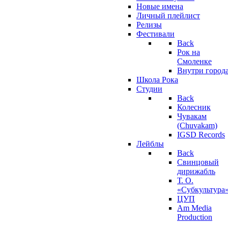
Новые имена
Личный плейлист
Релизы
Фестивали
Back
Рок на
Смоленке
Внутри город
Школа Рока
Студии
Back
Колесник
Чувакам
(Chuvakam)
IGSD Records
Лейблы
Back
Свинцовый
дирижабль
Т. О.
«Субкультура
ЦУП
Am Media
Production