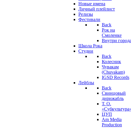
Новые имена
Личный плейлист
Релизы
Фестивали
Back
Рок на
Смоленке
Внутри город
Школа Рока
Студии
Back
Колесник
Чувакам
(Chuvakam)
IGSD Records
Лейблы
Back
Свинцовый
дирижабль
Т. О.
«Субкультура
ЦУП
Am Media
Production