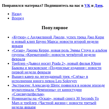
Понравился материал? Подпишитесь на нас в
VK
и
Дзен
.
Назад
Вперед
Популярное
«Кутюр» с Анджелиной Джоли, успех трека Джо Кири
и новый клип Бруно Марса: новости второй недели
января
«Сезар» Джима Керри, новая роль Эммы Стоун и альбом
группы «Крематорий»: новости четвёртой недели
февраля
Трейлер «Дьявол носит Prada 2», новый фильм Юрия
Быкова и московские «Подписные издания»: новости
первой недели февраля
Вышел кавер на легендарный трек «Слёзы» в
исполнении юного певца Leo Solovyev
Экстрасенс Александр Шепс появился в новом эпизоде
мультсериала «Чемпионы» от киностудии
«Союзмультфильм»
Номинанты на «Оскар», новый сингл 30 Seconds To
Mars и трейлер «Частной жизни»: новости третьей
недели января