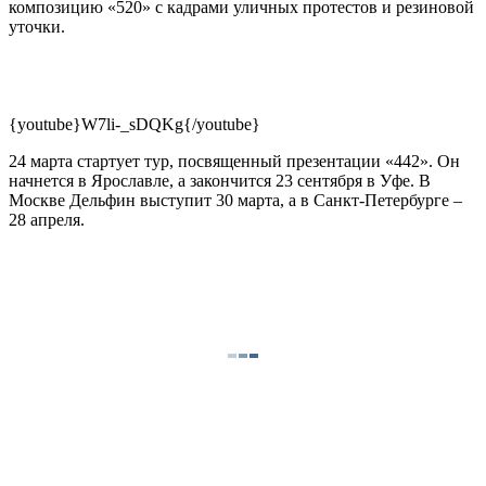
композицию «520» с кадрами уличных протестов и резиновой
уточки.
{youtube}W7li-_sDQKg{/youtube}
24 марта стартует тур, посвященный презентации «442». Он
начнется в Ярославле, а закончится 23 сентября в Уфе. В
Москве Дельфин выступит 30 марта, а в Санкт-Петербурге –
28 апреля.