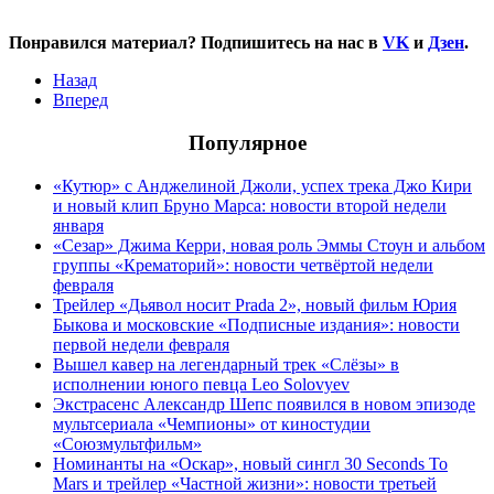
Понравился материал? Подпишитесь на нас в
VK
и
Дзен
.
Назад
Вперед
Популярное
«Кутюр» с Анджелиной Джоли, успех трека Джо Кири
и новый клип Бруно Марса: новости второй недели
января
«Сезар» Джима Керри, новая роль Эммы Стоун и альбом
группы «Крематорий»: новости четвёртой недели
февраля
Трейлер «Дьявол носит Prada 2», новый фильм Юрия
Быкова и московские «Подписные издания»: новости
первой недели февраля
Вышел кавер на легендарный трек «Слёзы» в
исполнении юного певца Leo Solovyev
Экстрасенс Александр Шепс появился в новом эпизоде
мультсериала «Чемпионы» от киностудии
«Союзмультфильм»
Номинанты на «Оскар», новый сингл 30 Seconds To
Mars и трейлер «Частной жизни»: новости третьей