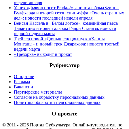
недели января
Успех «Дьявол носит Prada-2», анонс альбома Финна
Вулфхарда и второй сезон спин-оффа «Очень странных
дел»: новости последней недели апреля
Венсан Кассель в «Белом лотосе», комедийная пьеса
Тарантино и новый альбом Гарри Стайлза: новости
первой недели марта
Трейлер новой «Дюны», спецвыпуск «Ханны
Монтаны» и новый трек Джарахова: новости третьей
недели марта
«Трезорка» выходит в прокат
Рубрикатор
О портале
Реклама
Вакансии
Партнёрские материалы
Согласие на обработку персональных данных
Политика обработки персональных данных
О проекте
© 2011 - 2026 Портал Субкультура. Онлайн-путеводитель по