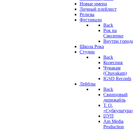
Новые имена
Личный плейлист
Релизы
Фестивали
Back
Рок на
Смоленке
Внутри город
Школа Рока
Студии
Back
Колесник
Чувакам
(Chuvakam)
IGSD Records
Лейблы
Back
Свинцовый
дирижабль
Т. О.
«Субкультура
ЦУП
Am Media
Production