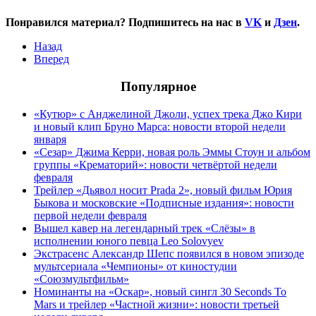
Понравился материал? Подпишитесь на нас в
VK
и
Дзен
.
Назад
Вперед
Популярное
«Кутюр» с Анджелиной Джоли, успех трека Джо Кири
и новый клип Бруно Марса: новости второй недели
января
«Сезар» Джима Керри, новая роль Эммы Стоун и альбом
группы «Крематорий»: новости четвёртой недели
февраля
Трейлер «Дьявол носит Prada 2», новый фильм Юрия
Быкова и московские «Подписные издания»: новости
первой недели февраля
Вышел кавер на легендарный трек «Слёзы» в
исполнении юного певца Leo Solovyev
Экстрасенс Александр Шепс появился в новом эпизоде
мультсериала «Чемпионы» от киностудии
«Союзмультфильм»
Номинанты на «Оскар», новый сингл 30 Seconds To
Mars и трейлер «Частной жизни»: новости третьей