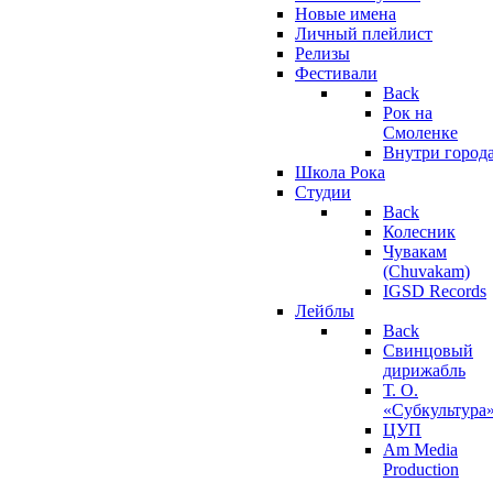
Новые имена
Личный плейлист
Релизы
Фестивали
Back
Рок на
Смоленке
Внутри город
Школа Рока
Студии
Back
Колесник
Чувакам
(Chuvakam)
IGSD Records
Лейблы
Back
Свинцовый
дирижабль
Т. О.
«Субкультура
ЦУП
Am Media
Production