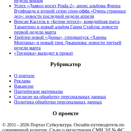
недели января
Успех «Дьявол носит Prada-2», анонс альбома Финна
Вулфхарда и второй сезон спин-оффа «Очень странных
дел»: новости последней недели апреля
Венсан Кассель в «Белом лотосе», комедийная пьеса
Тарантино и новый альбом Гарри Стайлза: новости
первой недели марта
Трейлер новой «Дюны», спецвыпуск «Ханны
Монтаны» и новый трек Джарахова: новости третьей
недели марта
«Трезорка» выходит в прокат
Рубрикатор
О портале
Реклама
Вакансии
Партнёрские материалы
Согласие на обработку персональных данных
Политика обработки персональных данных
О проекте
© 2011 - 2026 Портал Субкультура. Онлайн-путеводитель по
современной культуре. Св-во о регистрации СМИ ЭЛ № ФС