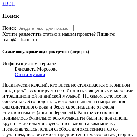
ДЗЕН
Поиск
Поиск
Хотите разместить статью в нашем проекте? Пишите:
main@sub-cult.ru
Самые популярные инди-рок группы (инди-рок)
Информация о материале
Елизавета Морозова
Стили музыки
Практически каждый, кто впервые сталкивается с термином
"инди-рок" ассоциирует его с Индией, священными коровами
и традиционной индийской музыкой. На самом деле все не
совсем так. Это подстиль, который вышел из направления
альтернативного рока и берет свое название от слова
«независимый» (англ. independent). Раньше это понятие
понималось буквально: рок-музыканты были не подчинены
крупным лейблам и звукозаписывающим компаниям,
предоставлялась полная свобода для экспериментов со
звучанием, независимо от предпочтений массовой аудитории.