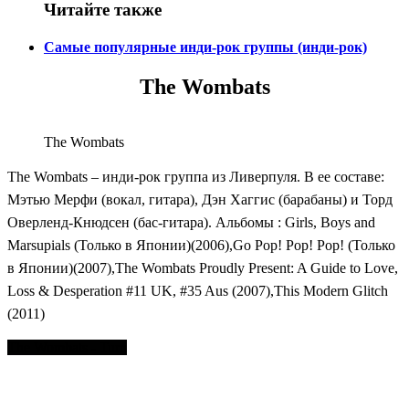
Читайте также
Самые популярные инди-рок группы (инди-рок)
The Wombats
The Wombats
The Wombats – инди-рок группа из Ливерпуля. В ее составе:
Мэтью Мерфи (вокал, гитара), Дэн Хаггис (барабаны) и Торд
Оверленд-Кнюдсен (бас-гитара). Альбомы : Girls, Boys and
Marsupials (Только в Японии)(2006),Go Pop! Pop! Pop! (Только
в Японии)(2007),The Wombats Proudly Present: A Guide to Love,
Loss & Desperation #11 UK, #35 Aus (2007),This Modern Glitch
(2011)
The Wombats - Turn