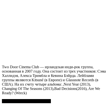
Two Door Cinema Club — ирландская инди-рок группа,
основанная в 2007 году. Она состоит из трех участников: Сэма
Халлидэя, Алекса Тримбла и Кевина Бэйрда. Лейблами
группы являются Kitsuné (в Европе) и Glassnote Records (в
США). На их счету четыре альбома: ,Next Year (2013),
Changing Of The Seasons (2013),Bad Decisions(2016), Are We
Ready? (Wreck)
TWO DOOR CINEMA CLUB