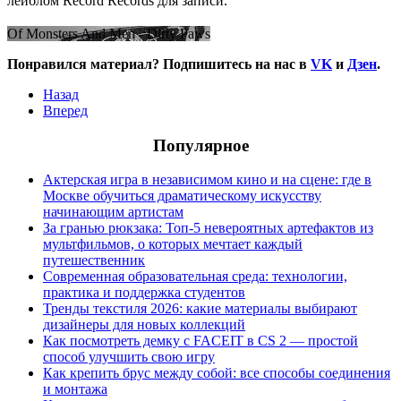
лейблом Record Records для записи.
Of Monsters And Men - Dirty Paws
Понравился материал? Подпишитесь на нас в
VK
и
Дзен
.
Назад
Вперед
Популярное
Актерская игра в независимом кино и на сцене: где в
Москве обучиться драматическому искусству
начинающим артистам
За гранью рюкзака: Топ-5 невероятных артефактов из
мультфильмов, о которых мечтает каждый
путешественник
Современная образовательная среда: технологии,
практика и поддержка студентов
Тренды текстиля 2026: какие материалы выбирают
дизайнеры для новых коллекций
Как посмотреть демку с FACEIT в CS 2 — простой
способ улучшить свою игру
Как крепить брус между собой: все способы соединения
и монтажа