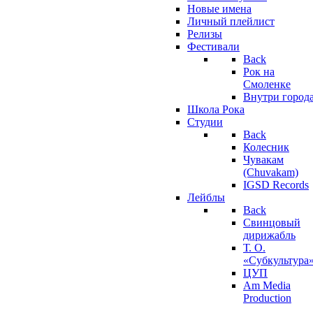
Новые имена
Личный плейлист
Релизы
Фестивали
Back
Рок на
Смоленке
Внутри город
Школа Рока
Студии
Back
Колесник
Чувакам
(Chuvakam)
IGSD Records
Лейблы
Back
Свинцовый
дирижабль
Т. О.
«Субкультура
ЦУП
Am Media
Production