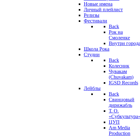
Новые имена
Личный плейлист
Релизы
Фестивали
Back
Рок на
Смоленке
Внутри город
Школа Рока
Студии
Back
Колесник
Чувакам
(Chuvakam)
IGSD Records
Лейблы
Back
Свинцовый
дирижабль
Т. О.
«Субкультура
ЦУП
Am Media
Production