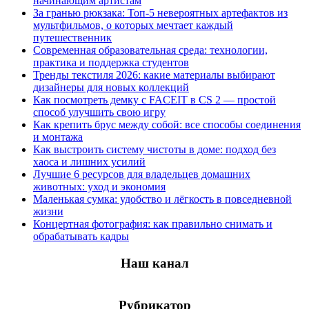
начинающим артистам
За гранью рюкзака: Топ-5 невероятных артефактов из
мультфильмов, о которых мечтает каждый
путешественник
Современная образовательная среда: технологии,
практика и поддержка студентов
Тренды текстиля 2026: какие материалы выбирают
дизайнеры для новых коллекций
Как посмотреть демку с FACEIT в CS 2 — простой
способ улучшить свою игру
Как крепить брус между собой: все способы соединения
и монтажа
Как выстроить систему чистоты в доме: подход без
хаоса и лишних усилий
Лучшие 6 ресурсов для владельцев домашних
животных: уход и экономия
Маленькая сумка: удобство и лёгкость в повседневной
жизни
Концертная фотография: как правильно снимать и
обрабатывать кадры
Наш канал
Рубрикатор